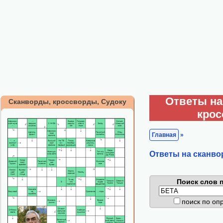
Ответы на
Сканворды, кроссворды, Судоку
кро
Главная
»
Ответы на сканво
Поиск слов п
поиск по о