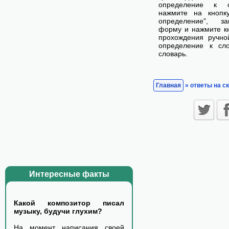
определение к с
нажмите на кнопк
определение", з
форму и нажмите кн
прохождения ручно
определение к сл
словарь.
Главная
» ответы на с
Интересные факты
Какой композитор писал
музыку, будучи глухим?
На момент написания своей