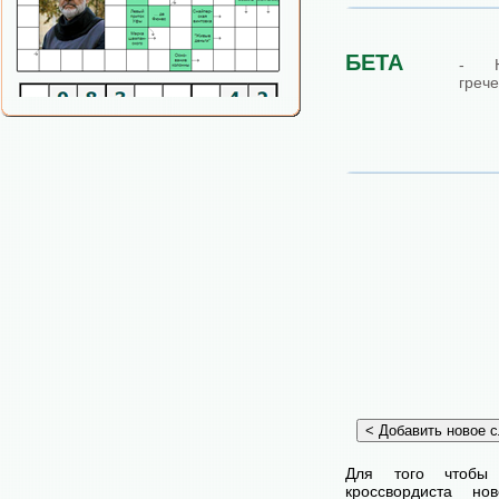
БЕТА
- Н
грече
Для того чтобы
кроссвордиста н