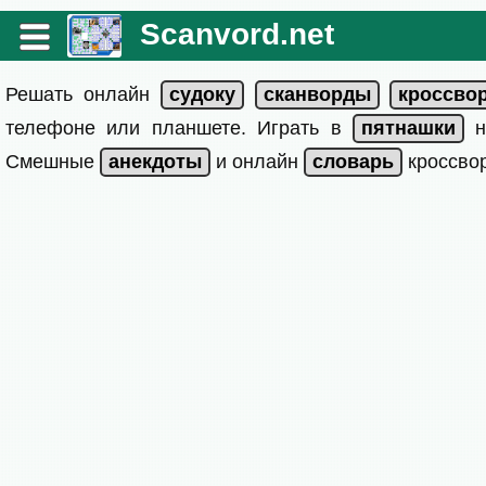
Scanvord.net
Решать онлайн
телефоне или планшете. Играть в
на
Смешные
и онлайн
кроссвор