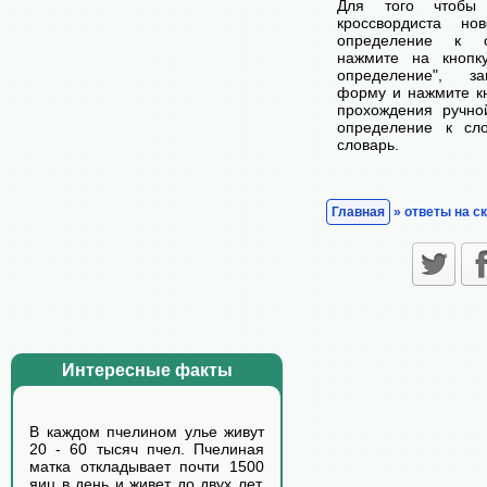
Для того чтобы
кроссвордиста н
определение к с
нажмите на кнопк
определение", з
форму и нажмите кн
прохождения ручно
определение к сл
словарь.
Главная
» ответы на с
Интересные факты
В каждом пчелином улье живут
20 - 60 тысяч пчел. Пчелиная
матка откладывает почти 1500
яиц в день и живет до двух лет.