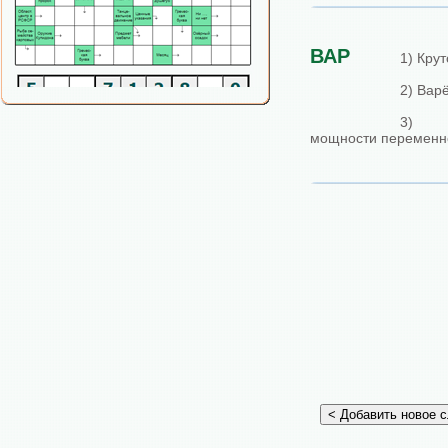
ВАР
1) Крут
2) Вар
3) Е
мощности переменно