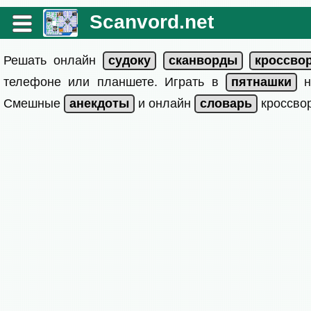
Scanvord.net
Решать онлайн
телефоне или планшете. Играть в
на
Смешные
и онлайн
кроссвор