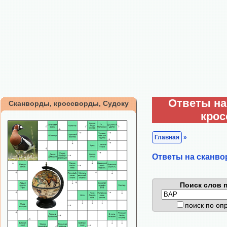
Ответы на
Сканворды, кроссворды, Судоку
кро
Главная
»
Ответы на сканво
Поиск слов п
поиск по о