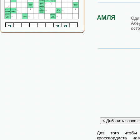
АМЛЯ
Од
Але
остр
Для того чтобы
кроссвордиста н