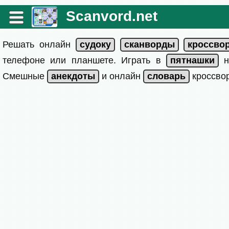
Scanvord.net
Решать онлайн
телефоне или планшете. Играть в
на
Смешные
и онлайн
кроссвор