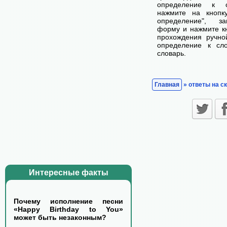
определение к с
нажмите на кнопк
определение", з
форму и нажмите кн
прохождения ручно
определение к сл
словарь.
Главная
» ответы на с
Интересные факты
Почему исполнение песни
«Happy Birthday to You»
может быть незаконным?