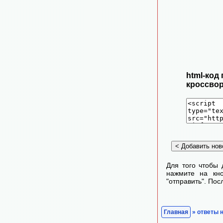
html-код
кроссвор
Для того чтобы 
нажмите на кно
"отправить". По
Главная
» ответы 