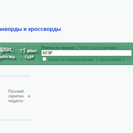
анворды и кроссворды
Поиск по маске:
( *а*о* )
или
( за+ник )
поиск по определению: (
науч работ
)
Русский
скрипач и
педагог.