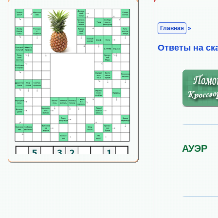
Главная
»
Ответы на ск
АУЭР