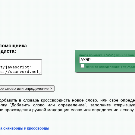
 помощника
диста:
поиск по маске:
( *а*о* )
или
( за+ник 
поиск по определению: (
науч р
добавить в словарь кроссвордиста новое слово, или свое опред
пку "Добавить слово или определение", заполните открывш
сле прохождения ручной модерации слово или определение к слову 
на сканворды и кроссворды