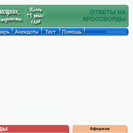
ОТВЕТЫ НА
КРОССВОРДЫ
сканворд
рды
Афоризм