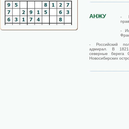
АНЖУ
- И
прав
- И
Фра
- Российский пол
адмирал. В 1821
северные берега С
Новосибирских остро