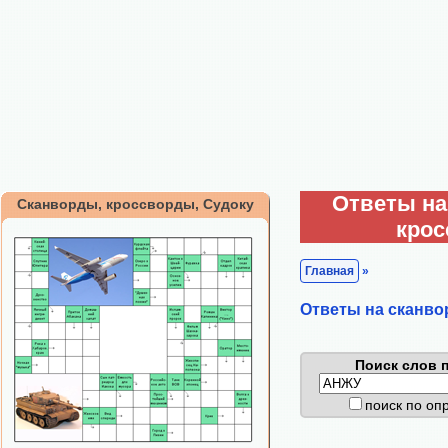
Ответы на
Сканворды, кроссворды, Судоку
кро
Главная
»
Ответы на сканво
Поиск слов п
поиск по о