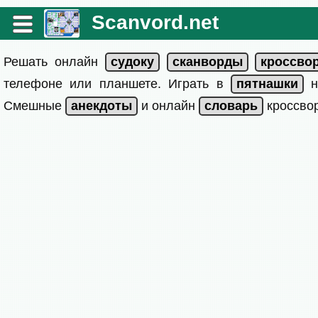
Scanvord.net
Решать онлайн
телефоне или планшете. Играть в
на
Смешные
и онлайн
кроссвор