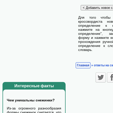
Для того чтобы
кроссвордиста н
определение к с
нажмите на кнопк
определение", з
форму и нажмите кн
прохождения ручно
определение к сл
словарь.
Главная
» ответы на с
Интересные факты
Чем уникальны снежинки?
Из-за огромного разнообразия
формы снежинок считается, что