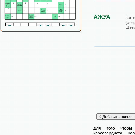
АЖУА
Кант
(об
Швей
Для того чтобы
кроссвордиста н