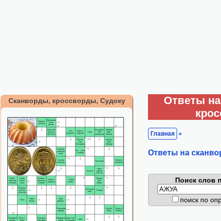
Ответы на
Сканворды, кроссворды, Судоку
кро
Главная
»
Ответы на сканво
Поиск слов п
поиск по о