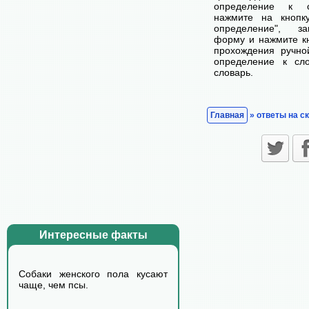
определение к с
нажмите на кнопк
определение", з
форму и нажмите кн
прохождения ручно
определение к сл
словарь.
Главная
» ответы на с
Интересные факты
Собаки женского пола кyсают
чаще, чем псы.