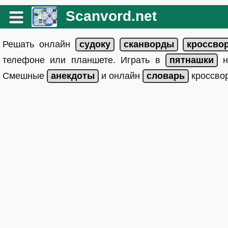
Scanvord.net
Решать онлайн
телефоне или планшете. Играть в
на
Смешные
и онлайн
кроссвор