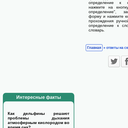
определение к с
нажмите на кнопк
определение", з
форму и нажмите кн
прохождения ручно
определение к сл
словарь.
Главная
» ответы на с
Интересные факты
Как дельфины решают
проблемы дыхания
атмосферным кислородом во
время сна?