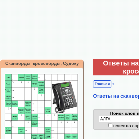
Ответы на
Сканворды, кроссворды, Судоку
кро
Главная
»
Ответы на сканво
Поиск слов п
поиск по о