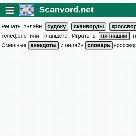
Scanvord.net
Решать онлайн
телефоне или планшете. Играть в
на
Смешные
и онлайн
кроссвор