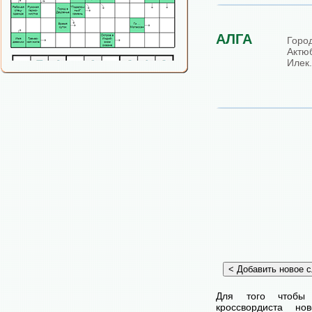
АЛГА
Гор
Актю
Илек.
Для того чтобы
кроссвордиста н