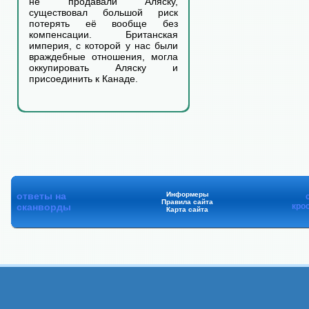
не продавали Аляску,
существовал большой риск
потерять её вообще без
компенсации. Британская
империя, с которой у нас были
враждебные отношения, могла
оккупировать Аляску и
присоединить к Канаде.
ответы на
Информеры
Правила сайта
сканворды
кро
Карта сайта