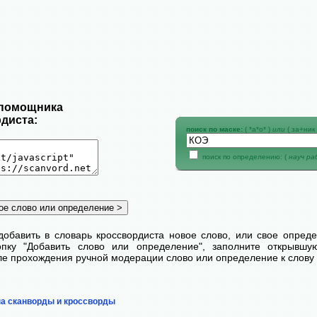
 помощника
диста:
поиск по маске:
( *а*о* )
или
( за+ник 
поиск по определению: (
науч р
добавить в словарь кроссвордиста новое слово, или свое опред
пку "Добавить слово или определение", заполните открывш
сле прохождения ручной модерации слово или определение к слову 
на сканворды и кроссворды