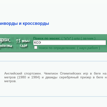
анворды и кроссворды
Поиск по маске:
( *а*о* )
или
( за+ник )
поиск по определению: (
науч работ
)
Английский спортсмен. Чемпион Олимпийских игр в беге на
метров (1980 и 1984) и дважды серебряный призер в беге н
метров.