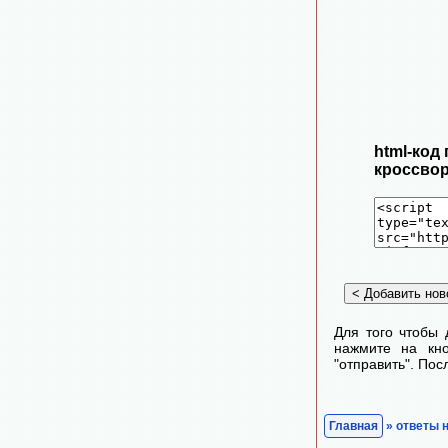
html-код
кроссвор
Для того чтобы 
нажмите на кно
"отправить". По
Главная
» ответы 