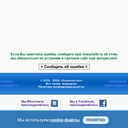
Если Вы заметили ошибку, сообщите нам пожалуйста об этом,
мы обязательно ее устраним и сделаем сайт еще интереснее!
© 2010 - 2026 «Scanvord.net».
словарь
помощник
Все права защищены.
ссвордиста
кроссвордис
Политика конфиденциальности
.
Мы ВКонтакте,
Мы в Facebook,
присоединяйтесь
присоединяйтесь
Мы в Viber,
Мы в Telegram,
присоединяйтесь
присоединяйтесь
Мы используем
cookie-файлы
ПОНЯТНО