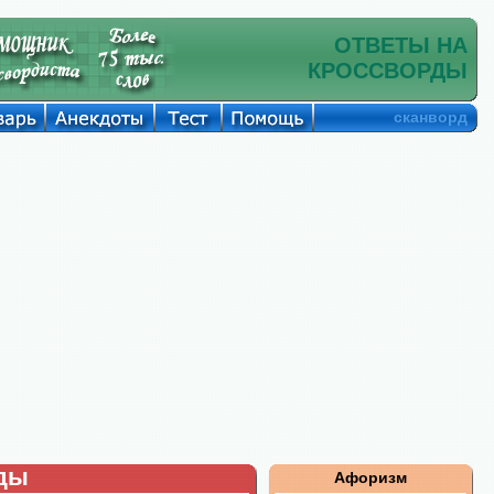
ОТВЕТЫ НА
КРОССВОРДЫ
сканворд
рды
Афоризм