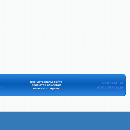
Все материалы сайта
ответы на
являются объектом
та
кроссворды
авторского права.