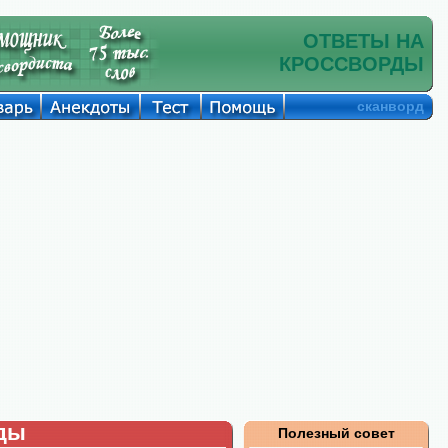
ОТВЕТЫ НА
КРОССВОРДЫ
сканворд
рды
Полезный совет