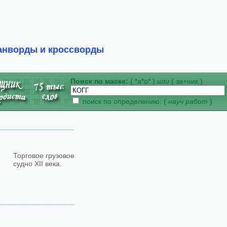
анворды и кроссворды
Поиск по маске:
( *а*о* )
или
( за+ник )
поиск по определению: (
науч работ
)
Торговое грузовое
судно XII века.