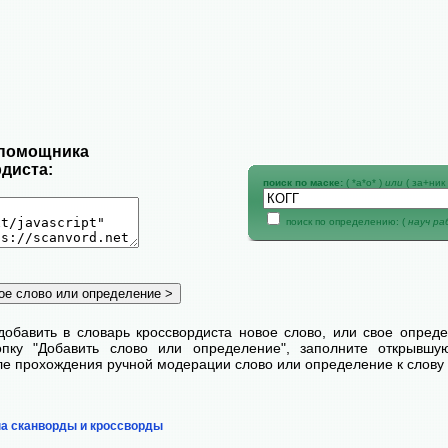
 помощника
диста:
поиск по маске:
( *а*о* )
или
( за+ник 
поиск по определению: (
науч р
добавить в словарь кроссвордиста новое слово, или свое опред
пку "Добавить слово или определение", заполните открывш
сле прохождения ручной модерации слово или определение к слову 
на сканворды и кроссворды