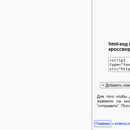
html-код
кроссвор
Для того чтобы 
нажмите на кно
"отправить". По
Главная
» ответы 