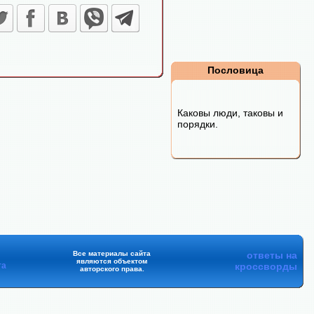
Пословица
Каковы люди, таковы и
порядки.
Все материалы сайта
ответы на
являются объектом
та
кроссворды
авторского права.