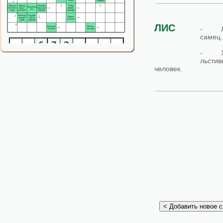
ЛИС
- Ли
самец.
- Хи
льстив
человек.