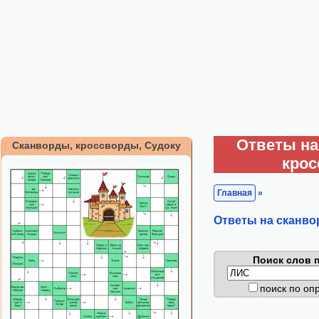
Ответы на
Сканворды, кроссворды, Судоку
кро
Главная
»
Ответы на сканво
Поиск слов п
поиск по о