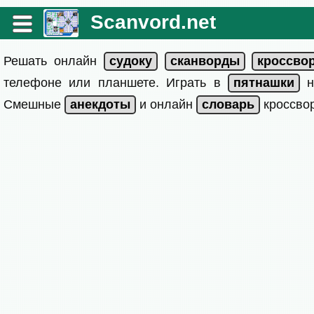
Scanvord.net
Решать онлайн
телефоне или планшете. Играть в
на
Смешные
и онлайн
кроссвор