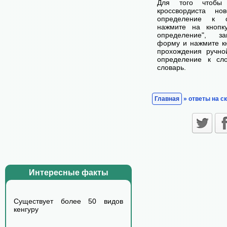
Для того чтобы
кроссвордиста н
определение к с
нажмите на кнопк
определение", з
форму и нажмите кн
прохождения ручно
определение к сл
словарь.
Главная
» ответы на с
Интересные факты
Существует более 50 видов
кенгуру