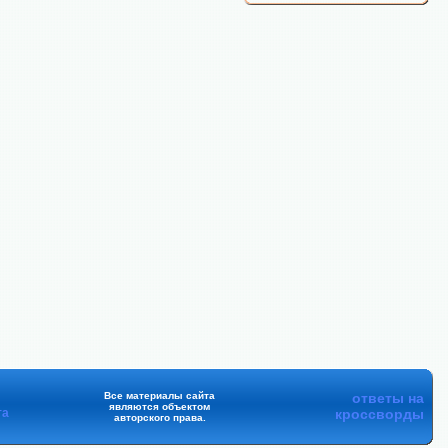
Все материалы сайта
ответы на
являются объектом
та
кроссворды
авторского права.