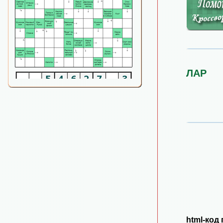
ЛАР
html-код