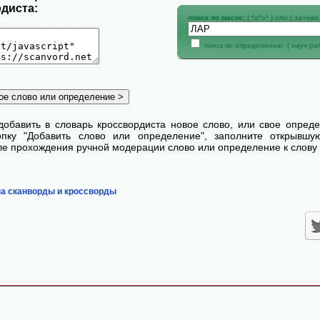
диста:
поиск по маске:
( *а*о* )
или
( за+ник 
поиск по определению: (
науч р
добавить в словарь кроссвордиста новое слово, или свое опред
пку "Добавить слово или определение", заполните открывш
сле прохождения ручной модерации слово или определение к слову 
на сканворды и кроссворды