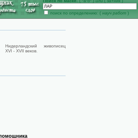
Поиск по маске:
( *а*о* )
или
( за+ник )
поиск по определению: (
науч работ
)
Нидерландский живописец
XVI - XVII веков.
 помощника