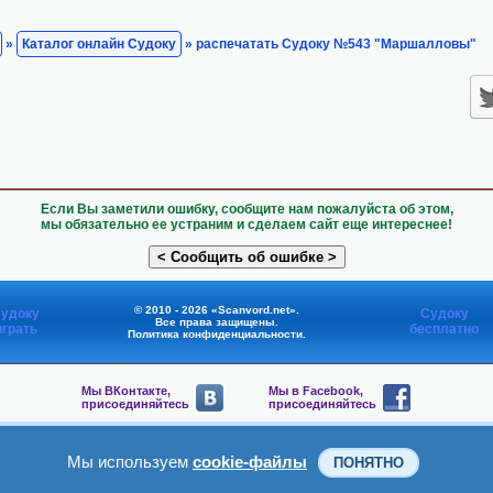
»
Каталог онлайн Судоку
» распечатать Судоку №543 "Маршалловы"
Если Вы заметили ошибку, сообщите нам пожалуйста об этом,
мы обязательно ее устраним и сделаем сайт еще интереснее!
© 2010 - 2026 «Scanvord.net».
удоку
Судоку
Все права защищены.
играть
бесплатно
Политика конфиденциальности
.
Мы ВКонтакте,
Мы в Facebook,
присоединяйтесь
присоединяйтесь
Мы в Viber,
Мы в Telegram,
присоединяйтесь
присоединяйтесь
Мы используем
cookie-файлы
ПОНЯТНО