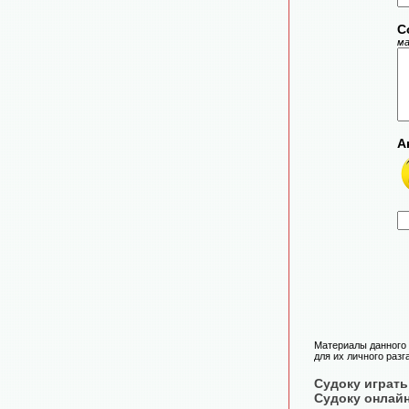
С
ма
А
Материалы данного 
для их личного разг
Судоку играть
Судоку онлай