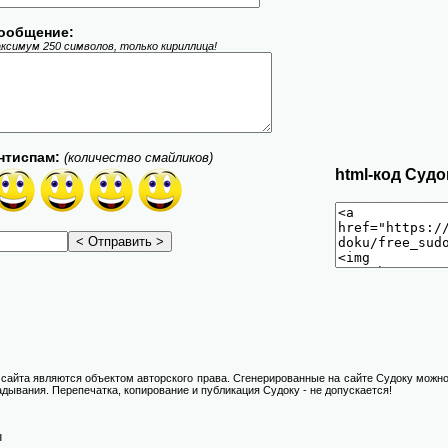
ообщение:
ксимум 250 символов, только кириллица!
нтиспам:
(количество смайликов)
html-код Судо
сайта являются объектом авторского права. Сгенерированные на сайте Судоку можно
адывания. Перепечатка, копирование и публикация Судоку - не допускается!
н