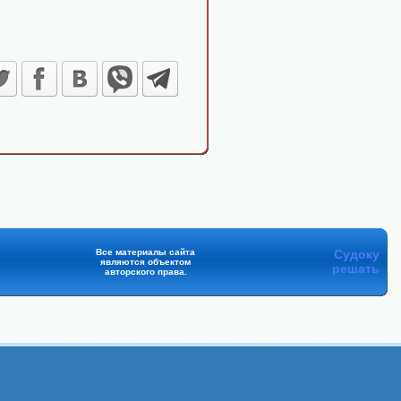
Все материалы сайта
Судоку
являются объектом
решать
авторского права.