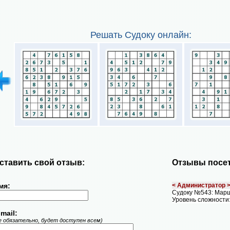
Решать Судоку онлайн:
ставить свой отзыв:
Отзывы посет
мя:
< Администратор 
Судоку №543: Мар
Уровень сложности
mail:
е обязательно, будет доступен всем)