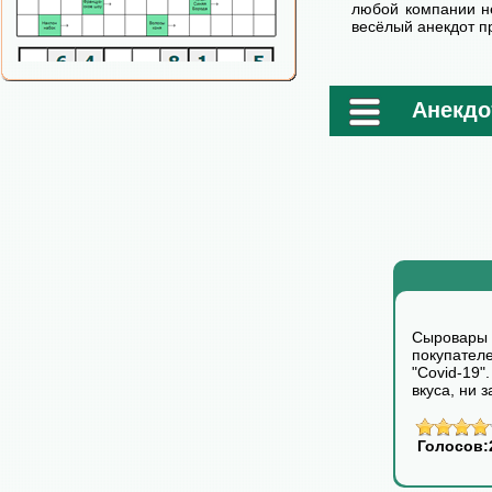
любой компании н
весёлый анекдот п
Анекдот
Сыровары
покупател
"Covid-1
вкуса, ни з
Голосов: