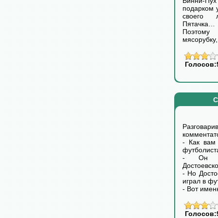
Винни-Пу
подарком 
своего 
Пятачка…
Поэтом
мясорубку,
Голосов:
С
Разговари
комментат
- Как вам
футболист
- Он н
Достоевско
- Но Досто
играл в фу
- Вот имен
Голосов: