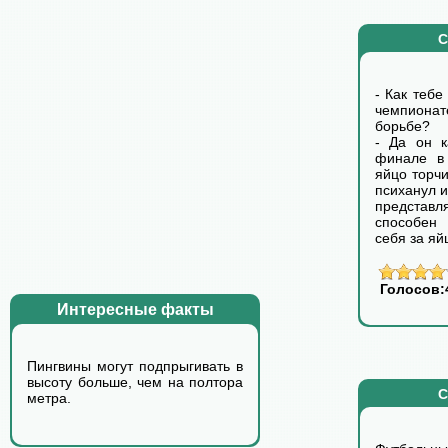
С
- Как тебе
чемпионат
борьбе?
- Да он к
финале в
яйцо торчи
психанул 
предста
способен 
себя за яй
Голосов:
Интересные факты
Пингвины могyт подпpыгивать в
высотy больше, чем на полтоpа
С
метpа.