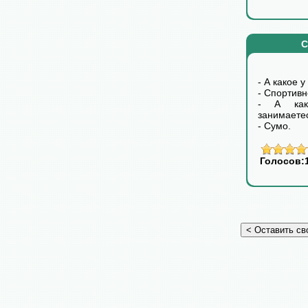
С
- А какое 
- Спортивн
- А как
занимаете
- Сумо.
Голосов: