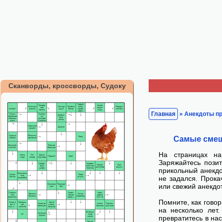
Сканворды, кроссворды, Судоку
Главная
» Анекдоты пр
Самые смеш
На страницах н
Заряжайтесь пози
прикольный анекдо
не задался. Прок
или свежий анекдот
Помните, как говор
на несколько лет
превратитесь в на