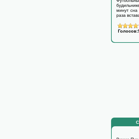
Футбольн
будильник
минут сна 
раза встава
Голосов:
С