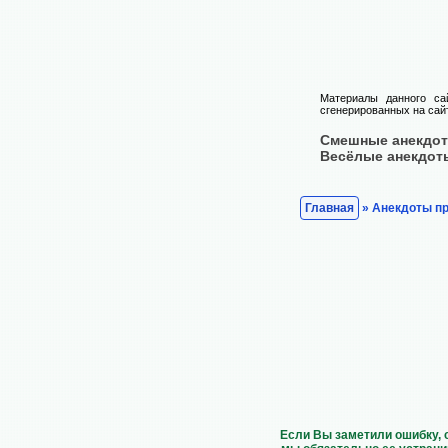
Материалы данного са
сгенерированных на сайт
Смешные анекдо
Весёлые анекдот
Главная
» Анекдоты пр
Если Вы заметили ошибку, 