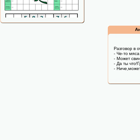
А
Разговор в 
- Че-то мяса
- Может сви
- Да ты что!
- Ниче,может