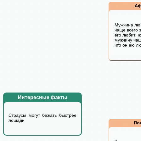
Аф
Мужчина лю
чаще всего з
его любит; 
мужчину чаще
что он ею л
Интересные факты
Страусы могут бежать быстрее
лошади
По