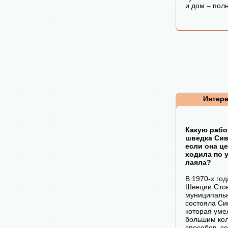
и дом – пол
Интер
Какую рабо
шведка Сив
если она ц
ходила по 
лаяла?
В 1970-х год
Швеции Сток
муниципаль
состояла Си
которая уме
большим ко
способов, с