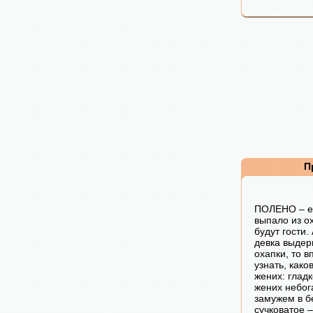
П
ПОЛЕНО – е
выпало из ох
будут гости.
девка выдер
охапки, то 
узнать, како
жених: гладк
жених небога
замужем в б
сучковатое 