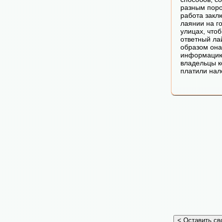
разным поро
работа закл
лаянии на г
улицах, что
ответный ла
образом она
информацию
владельцы к
платили нало