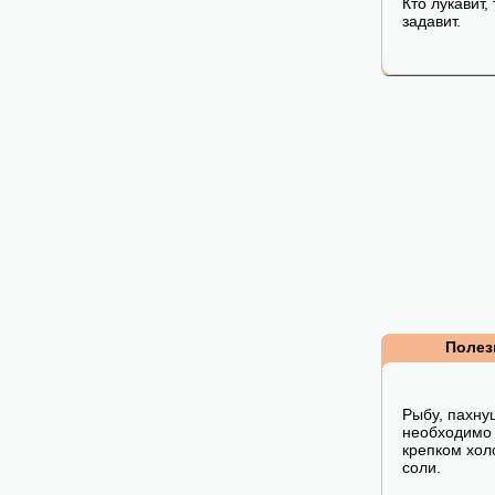
Кто лукавит, 
задавит.
Полез
Рыбу, пахну
необходимо
крепком хол
соли.