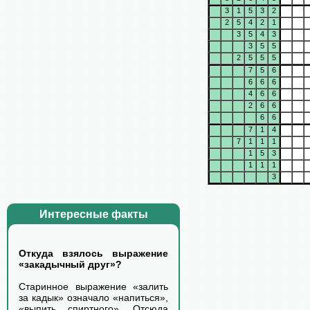
3
1
5
3
2
2
5
4
2
1
3
5
4
3
3
5
5
2
5
5
5
7
5
6
6
6
6
4
6
6
2
6
6
6
6
7
1
4
7
1
1
1
1
5
3
1
1
1
3
Интересные факты
Откуда взялось выражение
«закадычный друг»?
Старинное выражение «залить
за кадык» означало «напиться»,
«выпить спиртного». Отсюда