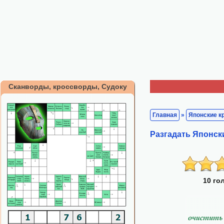
Сканворды, кроссворды, Судоку
Главная
»
Японские к
Разгадать Японск
10 го