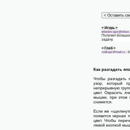
< Игорь >
lebedev.igor@inbox.
Получил большое
задачу.
< Глеб >
rodkapr@mail.ru
: 2
Ура, я решил кро
Клевый слоненок
Как разгадать яп
Чтобы разгадать 
узор, который 
непрерывную групп
цвет. Окрасить я
мышки, при этом 
снимется.
Если же «щелкнуть
появится черная т
цвет. Чтобы пере
левой кнопкой мыш