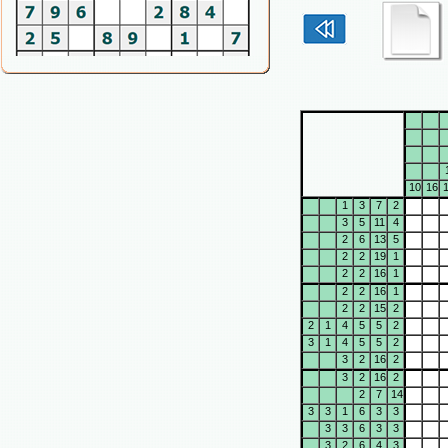
10
16
1
3
7
2
3
5
11
4
2
6
13
5
2
2
19
1
2
2
16
1
2
2
16
1
2
2
15
2
2
1
4
5
5
2
3
1
4
5
5
2
3
2
16
2
3
2
16
2
2
7
14
3
3
1
6
3
3
3
3
6
3
3
3
2
6
4
3