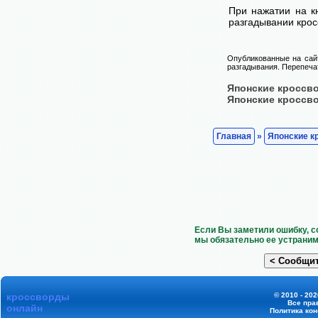
При нажатии на кн
разгадывании крос
Опубликованные на сай
разгадывания. Перепечат
Японские кроссв
Японские кроссв
Главная
»
Японские к
Если Вы заметили ошибку, с
мы обязательно ее устраним
кроссворды
© 2010 - 202
Все пра
онлайн
Политика ко