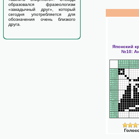
образовался фразеологизм
«закадычный друг», который
сегодня употребляется для
обозначения очень близкого
друга.
Японский к
№10: А
Голос