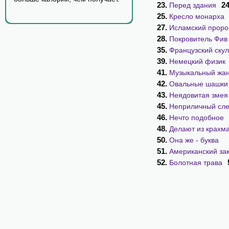
23.
2
Перед здания
25.
Кресло монарха
27.
Исламский проро
28.
Покровитель Фив
35.
Французский ску
39.
Немецкий физик
41.
Музыкальный жа
42.
Овальные шашки
43.
Неядовитая змея
45.
Неприличный сле
46.
Нечто подобное
48.
Делают из крахм
50.
Она же - буква
51.
Американский за
52.
Болотная трава