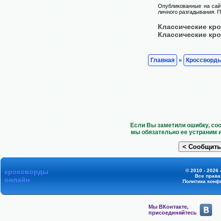
Опубликованные на сай
личного разгадывания. П
Классические кр
Классические кр
Главная
»
Кроссворд
Если Вы заметили ошибку, со
мы обязательно ее устраним 
кроссворды
© 2010 - 2026
Все прав
онлайн
Политика конф
Мы ВКонтакте,
присоединяйтесь