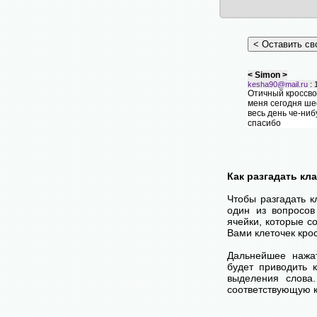
< Simon >
kesha90@mail.ru
: 
Отичный кроссвор
меня сегодня шеф
весь день че-ниб
спасибо
< Родик >
rodkapr@mail.ru
: 2
Кроссворд супер,
надо, разгадал 
Как разгадать кл
Чтобы разгадать 
один из вопросов
ячейки, которые с
Вами клеточек кро
Дальнейшее нажа
будет приводить 
выделения слова
соответствующую к