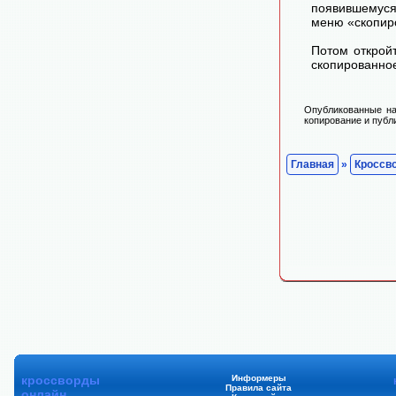
появившемуся
меню «скопир
Потом открой
скопированное
Опубликованные на
копирование и публ
Главная
»
Кроссв
кроссворды
Информеры
Правила сайта
онлайн