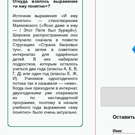
Откуда взялось выражение
«и ежу понятно»?
Источник выражения «И ежу
понятно» — стихотворение
Маяковского («Ясно даже и ежу
— / Этот Петя был буржуй»).
Широкое распространение оно
получило сначала в повести
Стругацких «Страна багровых
туч», а затем в советских
интернатах для одарённых
детей. В них набирали
подростков, которым осталось
учиться два года (классы А, Б, В,
Г, Д) или один год (классы Е, Ж,
И). Учеников одногодичного
потока так и называли — «ежи».
Когда они приходили в интернат,
двухгодичники уже опережали
их по нестандартной
программе, поэтому в начале
учебного года выражение «ежу
понятно» было очень актуально.
Оставить
Имя: