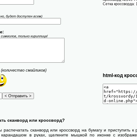
Сетка кроссворда: 
ьно, будет доступен всем)
е:
 символов, только кириллица!
(количество смайликов)
html-код крос
ать сканворд или кроссворд?
ы распечатать сканворд или кроссворд на бумагу и приступить к
с карандашом в руках, щелкните мышкой по иконке с изображ