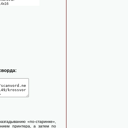
14х16
сворда:
 разгадыванию «по-старинке»,
ением принтера, а затем по