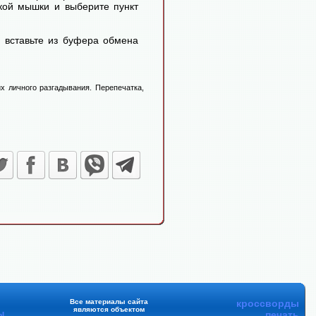
кой мышки и выберите пункт
 вставьте из буфера обмена
х личного разгадывания. Перепечатка,
Все материалы сайта
кроссворды
являются объектом
ы
печать