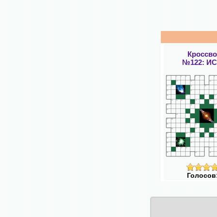
Кроссв
№122: И
Голосов