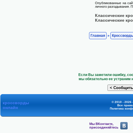
Опубликованные на сай
личного разгадывания. П
Классические кр
Классические кр
Главная
»
Кроссворд
Если Вы заметили ошибку, со
мы обязательно ее устраним 
кроссворды
© 2010 - 2026
Все прав
онлайн
Политика конф
Мы ВКонтакте,
присоединяйтесь