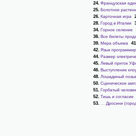
24.
Французская еди
25.
Болотное растен
26.
Карточная игра
28.
Город в Италии
34.
Горное селение
36.
Все билеты прод
39.
41
Мера объема
42.
Язык программи
44.
Размер электрич
45.
Левый приток У
46.
Выступление кло
48.
Лошадиный позы
50.
Сценическое амп
51.
Горбатый челове
52.
Тишь и согласие
53.
… Дросини (город