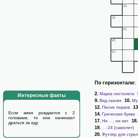
По горизонтали:
2.
Марка пистолета
Интересные факты
9.
10.
Вид скачек
Му
12.
13
Песня тюрков
Если змея рождается с 2
14.
Греческая буква
головами, то они начинают
17.
18
Ни …, ни нет
драться за еду
19.
…-24 (самолет)
20.
Футляр для стрел