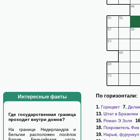
По горизонтали:
Интересные факты
1.
7.
Горицвет
Делаю
13.
Штат в Бразилии
Где государственная граница
проходит внутри домов?
15.
1
Роман Э.Золя
18.
Покровитель Фив
На границе Нидерландов и
19.
Нарыв, фурункул
Бельгии расположен посёлок
Барле. Бельгийская часть