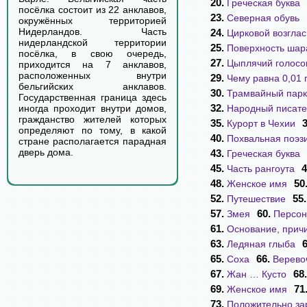
20.
Греческая буква
посёлка состоит из 22 анклавов,
23.
Северная обувь
окружённых территорией
Нидерландов. Часть
24.
Цирковой возглас
нидерландской территории
25.
Поверхность шар
посёлка, в свою очередь,
27.
Цыплячий голосо
приходится на 7 анклавов,
расположенных внутри
29.
Чему равна 0,01 
бельгийских анклавов.
30.
Трамвайный парк
Государственная граница здесь
32.
Народный писате
иногда проходит внутри домов,
гражданство жителей которых
35.
Курорт в Чехии
определяют по тому, в какой
40.
Похвальная поэз
стране располагается парадная
дверь дома.
43.
Греческая буква
45.
4
Часть рангоута
48.
50
Женское имя
52.
55
Путешествие
57.
60.
Змея
Персон
61.
Основание, прич
63.
Ледяная глыба
65.
66.
Соха
Верево
67.
68
Жан … Кусто
69.
71
Женское имя
73.
Положительно за