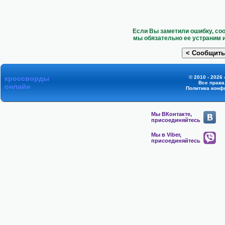
Если Вы заметили ошибку, со
мы обязательно ее устраним 
кроссворды
© 2010 - 2026
Все прав
онлайн
Политика конф
Мы ВКонтакте,
присоединяйтесь
Мы в Viber,
присоединяйтесь