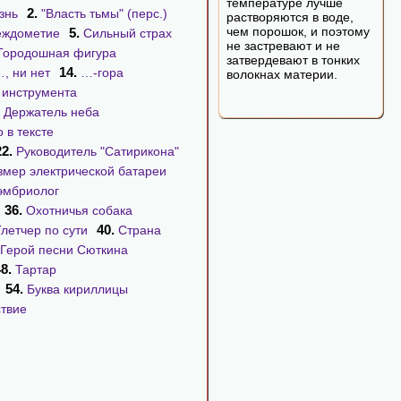
температуре лучше
2.
знь
"Власть тьмы" (перс.)
растворяются в воде,
чем порошок, и поэтому
5.
ждометие
Сильный страх
не застревают и не
Городошная фигура
затвердевают в тонких
14.
, ни нет
…-гора
волокнах материи.
 инструмента
.
Держатель неба
 в тексте
22.
Руководитель "Сатирикона"
змер электрической батареи
эмбриолог
36.
Охотничья собака
40.
Глетчер по сути
Страна
Герой песни Сюткина
48.
Тартар
54.
Буква кириллицы
твие