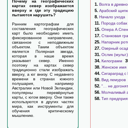
Почему на географических
1.
Волга в древно
картах север изображается
5.
вверху и где эту традицию
Арабский щипк
пытаются нарушить?
8.
Начало ухода
11.
Порода собак
Ранним картографам для
составления географических
15.
Опера А.Спе
карт было необходимо иметь
17.
Станковая гр
фиксированное направление,
25.
Напарник рот
связанное с неподвижным
объектом. Таким объектом
27.
Озерный осад
является Полярная звезда,
31.
Ослик (мульт.)
которая в наше время
34.
3
указывает север. Именно
Килограмм
поэтому на картах север
38.
Женское имя
традиционно стали изображать
44.
Сигараград с
вверху, а юг внизу. С недавнего
времени в странах южного
50.
Вид лемуров
полушария, например
52.
"… не догонят
Австралии или Новой Зеландии,
56.
Молчаливый а
популярны перевёрнутые
карты, с югом вверху. Они также
58.
Тип предприя
используются в других частях
мира, как инструменты для
обучения критическому
мышлению.