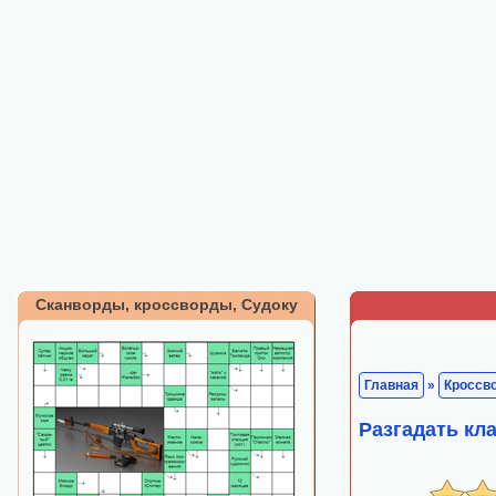
Сканворды, кроссворды, Судоку
Главная
»
Кроссв
Разгадать кл