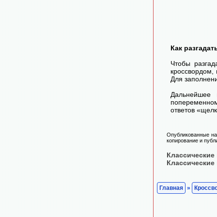
Как разгадат
Чтобы разгад
кроссвордом, 
Для заполнени
Дальнейшее 
попеременном
ответов «щелк
Опубликованные на 
копирование и публ
Классические
Классические
Главная
»
Кроссв