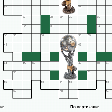
и:
По вертикали: