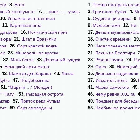
3.
1.
сти
Нота
Трезво смотреть на жи
7.
3.
4.
овый инструмент
… живи - … учись
Греческая буква
Ме
10.
6.
8.
Упражнение штангиста
Судовая цистерна
13.
9.
12.
Карточная игра
Мужское имя
Ни …
16.
17.
ндиарова
Политический приз
Деталь музыкального
21.
18.
19
авюра
Штат в Бразилии
Счетчик времени
26.
20.
ора
Сорт крепкой водки
Незаполненное место
28.
21.
ок
Минеральная краска
Песнь из Псалтыри
32.
33.
23.
24.
Мать богов
Дорожный сундук
Река в Грузии
Ра
5.
29.
30.
Немецкий архитектор
Смех
Немецкий 
42.
43.
35.
Шампур для барана
Линза
Диапазон радиоволн
47.
37.
39.
 Кубы
Полуобезьяна
Указатель цены
51.
41.
45.
"Мартин …" (Лондон)
Марка самолета
53.
46.
" "Тату"
Рыбацкая острота
Чему равна 0,01 га
57.
49.
ктер
Приток реки Чулым
Предмет для беседы
59.
55.
тия
Сорт смородины
Необычное происшес