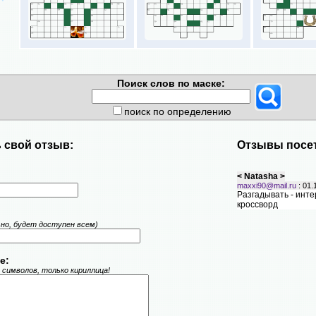
Поиск слов по маске:
поиск по определению
 свой отзыв:
Отзывы посет
< Natasha >
maxxi90@mail.ru
: 01.
Разгадывать - инт
кроссворд
ьно, будет доступен всем)
е:
 символов, только кириллица!