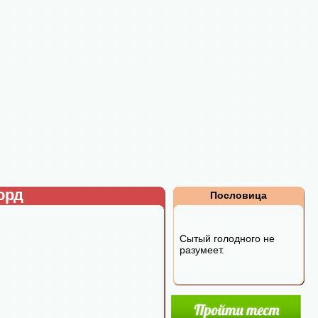
орд
Пословица
Сытый голодного не
разумеет.