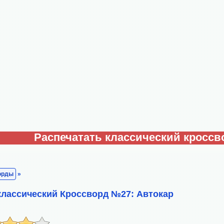
Распечатать классический кроссв
орды
»
классический Кроссворд №27: Автокар