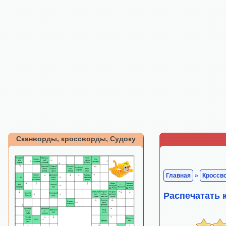
Сканворды, кроссворды, Судоку
Главная
»
Кроссв
Распечатать 