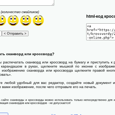
(количество смайликов)
html-код крос
ать сканворд или кроссворд?
ы распечатать сканворд или кроссворд на бумагу и приступить к
с карандашом в руках, щелкните мышкой по иконке с изображ
 изображению сканворда или кроссворда щелкните правой кноп
овать».
те любой удобный для вас редактор, создайте новый документ и
 вами изображение, после чего отправьте его на печать.
 сайте сканворды и кроссворды можно использовать только непосредственно для и
икация сканвордов или кроссвордов - не допускается!