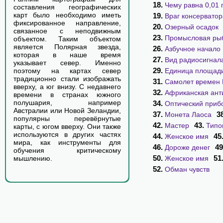
18.
Чему равна 0,01 
составления географических
карт было необходимо иметь
19.
Враг консерватор
фиксированное направление,
20.
Озерный осадок
связанное с неподвижным
23.
Промысловая ры
объектом. Таким объектом
является Полярная звезда,
26.
Азбучное начало
которая в наше время
27.
Вид радиосигнал
указывает север. Именно
29.
Единица площад
поэтому на картах север
традиционно стали изображать
31.
Самолет времен
вверху, а юг внизу. С недавнего
32.
Африканская ант
времени в странах южного
полушария, например
34.
Оптический приб
Австралии или Новой Зеландии,
37.
3
Монета Лаоса
популярны перевёрнутые
42.
43.
Мастер
Типо
карты, с югом вверху. Они также
используются в других частях
44.
45
Женское имя
мира, как инструменты для
46.
49
Дороже денег
обучения критическому
50.
51
Женское имя
мышлению.
52.
Обман чувств