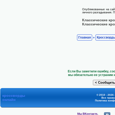
Опубликованные на сай
личного разгадывания. П
Классические кр
Классические кр
Главная
»
Кроссворд
Если Вы заметили ошибку, со
мы обязательно ее устраним 
кроссворды
© 2010 - 2026
Все прав
онлайн
Политика конф
Мы ВКонтакте,