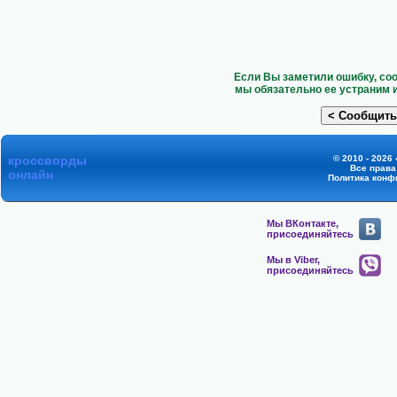
Если Вы заметили ошибку, со
мы обязательно ее устраним 
кроссворды
© 2010 - 2026
Все прав
онлайн
Политика конф
Мы ВКонтакте,
присоединяйтесь
Мы в Viber,
присоединяйтесь