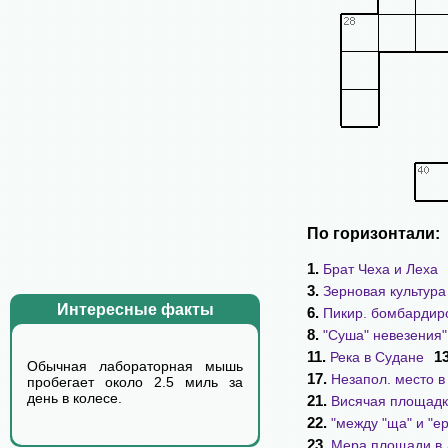
По горизонтали:
1.
Брат Чеха и Леха
3.
Зерновая культура
Интересные факты
6.
Пикир. бомбардир
8.
"Суша" невезения"
11.
1
Река в Судане
Обычная лабораторная мышь
17.
Незапол. место в
пробегает около 2.5 миль за
день в колесе.
21.
Висячая площад
22.
"между "ща" и "е
23.
Мера площади в 