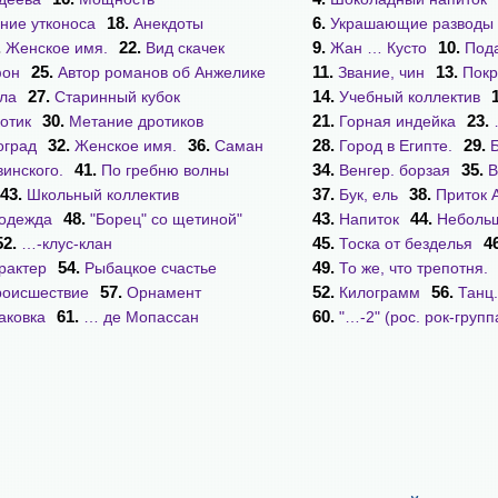
18.
6.
ание утконоса
Анекдоты
Украшающие разводы
.
22.
9.
10.
Женское имя.
Вид скачек
Жан … Кусто
Под
25.
11.
13.
фон
Автор романов об Анжелике
Звание, чин
Покр
27.
14.
ла
Старинный кубок
Учебный коллектив
30.
21.
23.
отик
Метание дротиков
Горная индейка
32.
36.
28.
29.
оград
Женское имя.
Саман
Город в Египте.
41.
34.
35.
инского.
По гребню волны
Венгер. борзая
В
43.
37.
38.
Школьный коллектив
Бук, ель
Приток 
48.
43.
44.
цодежда
"Борец" со щетиной"
Напиток
Небольш
52.
45.
4
…-клус-клан
Тоска от безделья
54.
49.
рактер
Рыбацкое счастье
То же, что трепотня.
57.
52.
56.
роисшествие
Орнамент
Килограмм
Танц
61.
60.
аковка
… де Мопассан
"…-2" (рос. рок-групп