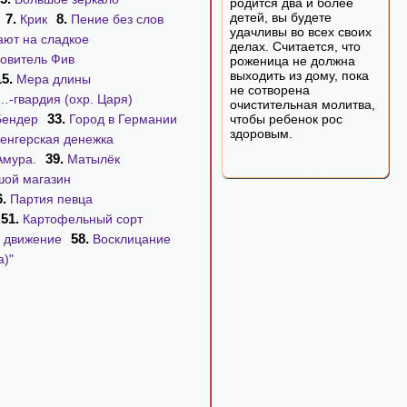
родится два и более
детей, вы будете
7.
8.
Крик
Пение без слов
удачливы во всех своих
ают на сладкое
делах. Считается, что
овитель Фив
роженица не должна
выходить из дому, пока
15.
Мера длины
не сотворена
…-гвардия (охр. Царя)
очистительная молитва,
33.
Бендер
Город в Германии
чтобы ребенок рос
здоровым.
енгерская денежка
39.
Амура.
Матылёк
ой магазин
6.
Партия певца
51.
Картофельный сорт
58.
. движение
Восклицание
а)"