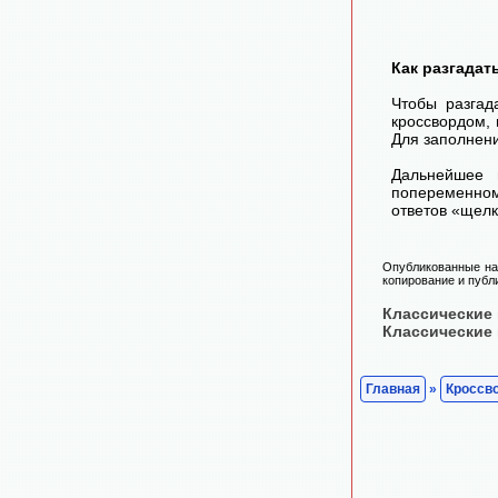
Как разгадат
Чтобы разгад
кроссвордом, 
Для заполнени
Дальнейшее 
попеременном
ответов «щелк
Опубликованные на 
копирование и публ
Классические
Классические
Главная
»
Кроссв