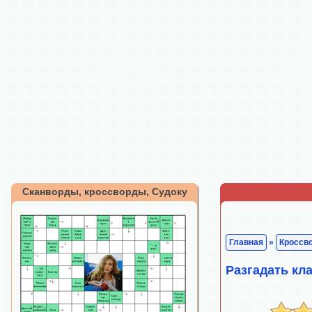
Сканворды, кроссворды, Судоку
Главная
»
Кроссв
Разгадать кл