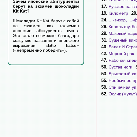
Зачем японские абитуриенты
17.
берут на экзамен шоколадки
Русское назв
Kit Kat?
19.
20
Километр
24.
…-визор, …-
Шоколадки Kit Kat берут с собой
на экзамен как талисман
26.
Король футбо
японские абитуриенты вузов.
29.
Маковый нарк
Это стало возможно благодаря
31.
Сушеный вин
созвучию названия и японского
выражения «kitto katsu»
40.
Балет И.Страв
(«непременно победить»).
42.
Морской рак
47.
Рабочая спе
50.
Сустав ноги
53.
Брыкастый ха
55.
Необычное п
59.
Спичечная уп
62.
Ослик (мульт.)