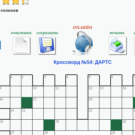
 голосов
Кроссворд №54: ДАРТС