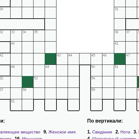
и:
По вертикали:
9.
1.
2.
3.
авляющее вещество
Женское имя.
Свидание
Нота
16.
4.
деева
Мощность
Шоколадный напиток