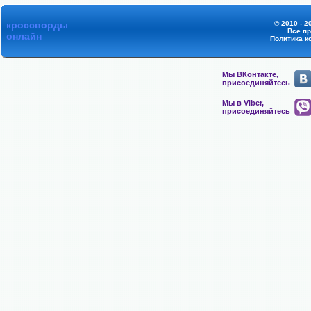
кроссворды
© 2010 - 2
Все п
онлайн
Политика к
Мы ВКонтакте,
присоединяйтесь
Мы в Viber,
присоединяйтесь