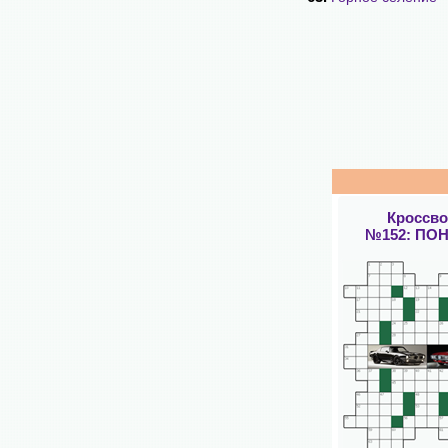
Кроссв
№152: ПО