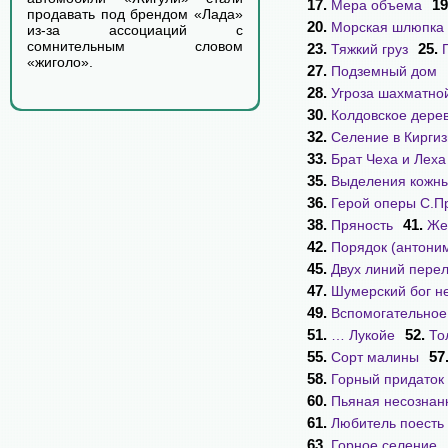
17.
19
Мера объема
продавать под брендом «Лада»
20.
Морская шлюпка
из-за ассоциаций с
сомнительным словом
23.
25.
Тяжкий груз
«жиголо».
27.
Подземный дом
28.
Угроза шахматно
30.
Колдовское дере
32.
Селение в Кирги
33.
Брат Чеха и Леха
35.
Выделения кожны
36.
Герой оперы С.П
38.
41.
Пряность
Же
42.
Порядок (антони
45.
Двух линий пере
47.
Шумерский бог н
49.
Вспомогательное
51.
52.
… Лукойе
То
55.
57
Сорт малины
58.
Горный придаток
60.
Пьяная несознан
61.
Любитель поесть
63.
Горное селение