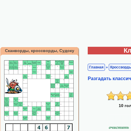
Кл
Сканворды, кроссворды, Судоку
Главная
»
Кроссворд
Разгадать класси
10 го