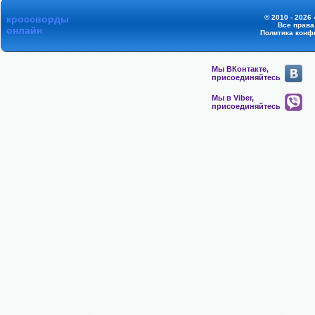
кроссворды
© 2010 - 2026
Все прав
онлайн
Политика конф
Мы ВКонтакте,
присоединяйтесь
Мы в Viber,
присоединяйтесь