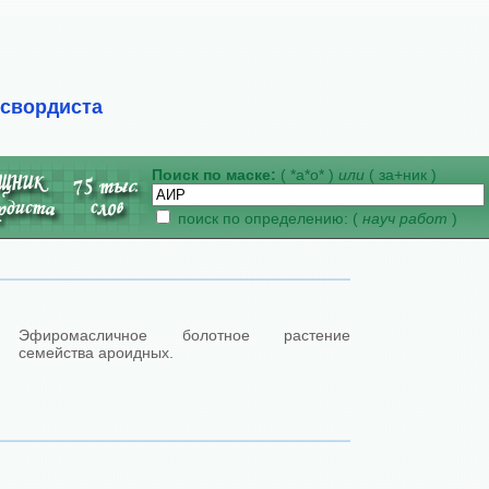
ссвордиста
Поиск по маске:
( *а*о* )
или
( за+ник )
поиск по определению: (
науч работ
)
Эфиромасличное болотное растение
семейства ароидных.