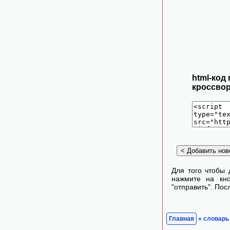
html-код
кроссвор
Для того чтобы 
нажмите на кно
"отправить". По
Главная
» словарь