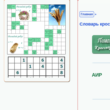
Главная
»
Cловарь кро
АИР