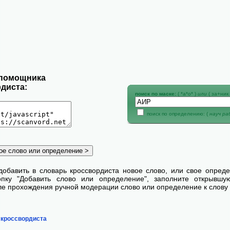
 помощника
диста:
поиск по маске:
( *а*о* )
или
( за+ник 
поиск по определению: (
науч р
добавить в словарь кроссвордиста новое слово, или свое опред
пку "Добавить слово или определение", заполните открывш
сле прохождения ручной модерации слово или определение к слову 
 кроссвордиста