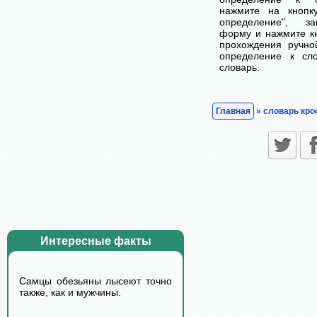
нажмите на кнопк
определение", з
форму и нажмите кн
прохождения ручно
определение к сл
словарь.
Главная
» словарь кро
Интересные факты
Самцы обезьяны лысеют точно
также, как и мужчины.