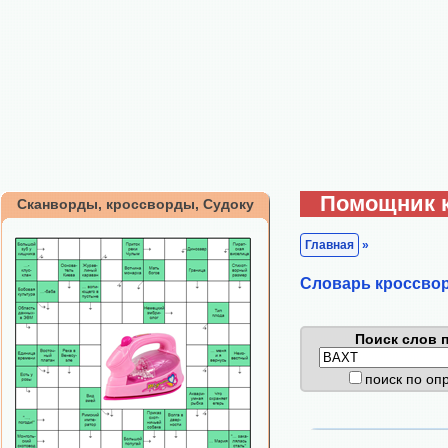
Помощник 
Сканворды, кроссворды, Судоку
Главная
»
Cловарь кроссво
Поиск слов п
поиск по о