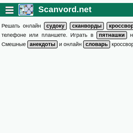
Scanvord.net
Решать онлайн
телефоне или планшете. Играть в
на
Смешные
и онлайн
кроссвор