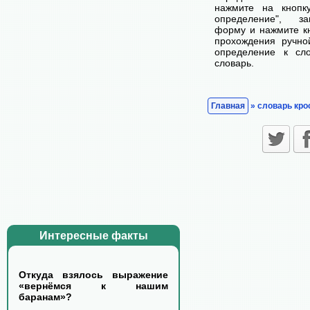
нажмите на кнопк
определение", з
форму и нажмите кн
прохождения ручно
определение к сл
словарь.
Главная
» словарь кро
Интересные факты
Откуда взялось выражение
«вернёмся к нашим
баранам»?