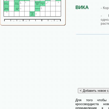
ВИКА
- Ко
- Р
одн
раст
Для того чтобы
кроссвордиста н
определение к с