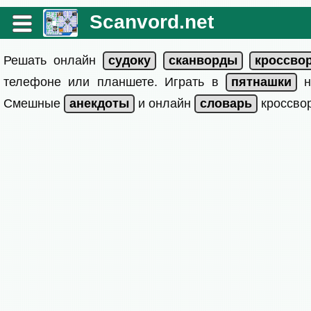
Scanvord.net
Решать онлайн
телефоне или планшете. Играть в
на
Смешные
и онлайн
кроссвор