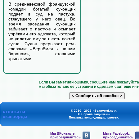
В средневековой французской
комедии богатый суконщик
подаёт в суд на пастуха,
стянувшего у него овец. Во
время заседания суконщик
забывает о пастухе и осыпает
упрёками его адвоката, который
не уплатил ему за шесть локтей
сукна. Судья прерывает речь
словами: «Вернёмся к нашим
баранам», ставшими
крылатыми.
Если Вы заметили ошибку, сообщите нам пожалуйста 
мы обязательно ее устраним и сделаем сайт еще инт
ответы на
© 2010 - 2026 «Scanvord.net».
Все права защищены.
сканворды
Политика конфиденциальности
.
Мы ВКонтакте,
Мы в Facebook,
присоединяйтесь
присоединяйтесь