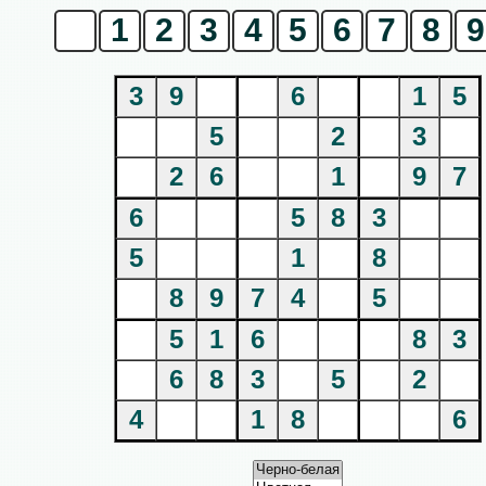
0
1
2
3
4
5
6
7
8
9
3
9
6
1
5
5
2
3
2
6
1
9
7
6
5
8
3
5
1
8
8
9
7
4
5
5
1
6
8
3
6
8
3
5
2
4
1
8
6