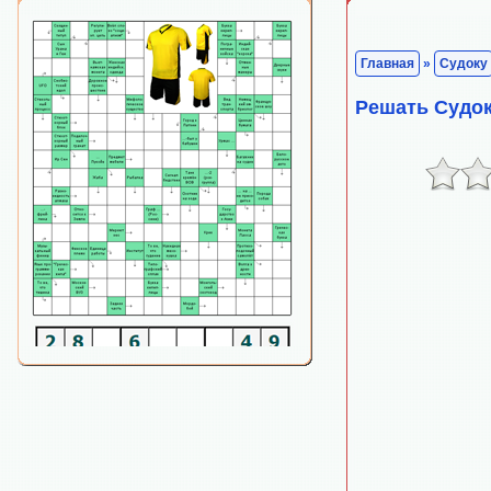
Главная
»
Судоку
Решать Судо