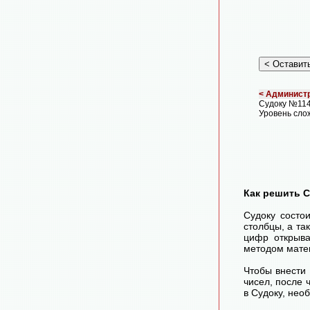
< Администр
Судоку №114
Уровень сло
Как решить 
Судоку состо
столбцы, а та
цифр открыва
методом матем
Чтобы внести
чисел, после
в Судоку, нео