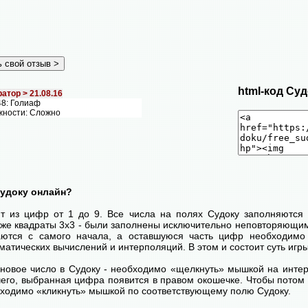
html-код Суд
атор >
21.08.16
8: Голиаф
жности: Сложно
Судоку онлайн?
ит из цифр от 1 до 9. Все числа на полях Судоку заполняются 
кже квадраты 3х3 - были заполнены исключительно неповторяющим
ются с самого начала, а оставшуюся часть цифр необходимо 
атических вычислений и интерполяций. В этом и состоит суть игры
 новое число в Судоку - необходимо «щелкнуть» мышкой на инт
 чего, выбранная цифра появится в правом окошечке. Чтобы пото
бходимо «кликнуть» мышкой по соответствующему полю Судоку.