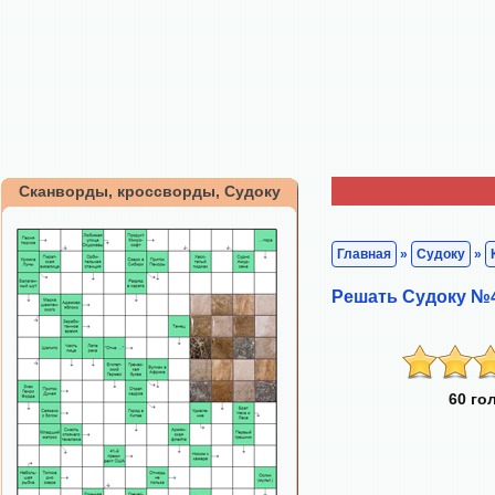
Сканворды, кроссворды, Судоку
Главная
»
Судоку
»
Решать Судоку №
60 го