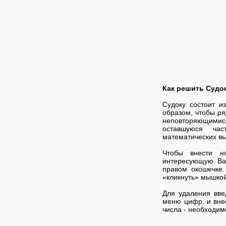
Как решить Судо
Судоку состоит и
образом, чтобы ря
неповторяющимися
оставшуюся час
математических вы
Чтобы внести н
интересующую Ва
правом окошечке
«кликнуть» мышко
Для удаления вве
меню цифр, и внес
числа - необходим