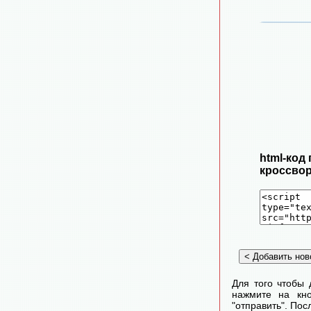
html-код
кроссвор
Для того чтобы 
нажмите на кно
"отправить". По