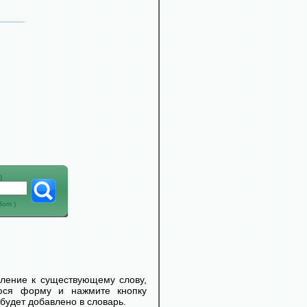
)
абот
)
еление к существующему слову,
уюся форму и нажмите кнопку
будет добавлено в словарь.