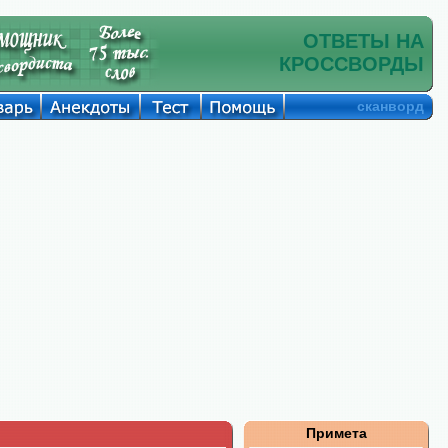
ОТВЕТЫ НА
КРОССВОРДЫ
сканворд
Примета