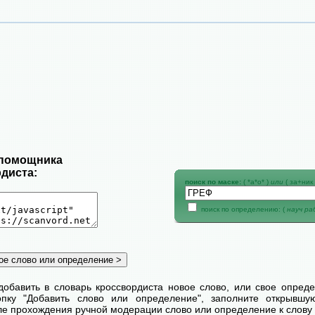
 помощника
диста:
поиск по маске:
( *а*о* )
или
( за+ник 
поиск по определению: (
науч р
добавить в словарь кроссвордиста новое слово, или свое опред
пку "Добавить слово или определение", заполните открывш
сле прохождения ручной модерации слово или определение к слову 