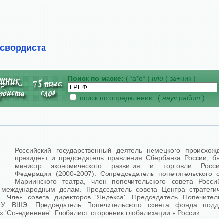
ссвордиста
Поиск по маске:
( *а*о* )
или
( за+ник )
поиск по определению: (
науч работ
)
Российский государственный деятель немецкого происхожд
президент и председатель правления Сбербанка России, б
министр экономического развития и торговли Росси
Федерации (2000-2007). Сопредседатель попечительского с
Мариинского театра, член попечительского совета Россий
 международным делам. Председатель совета Центра стратегич
к. Член совета директоров 'Яндекса'. Председатель Попечител
ИУ ВШЭ. Председатель Попечительского совета фонда подд
х 'Со-единение'. Глобалист, сторонник глобализации в России.