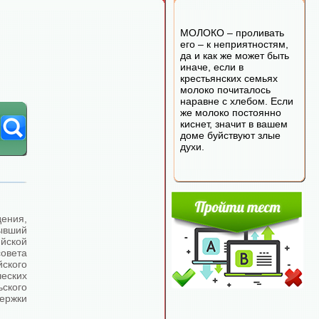
МОЛОКО – проливать
его – к неприятностям,
да и как же может быть
иначе, если в
крестьянских семьях
молоко почиталось
наравне с хлебом. Если
же молоко постоянно
киснет, значит в вашем
доме буйствуют злые
духи.
ения,
ывший
йской
овета
ского
еских
ьского
ержки