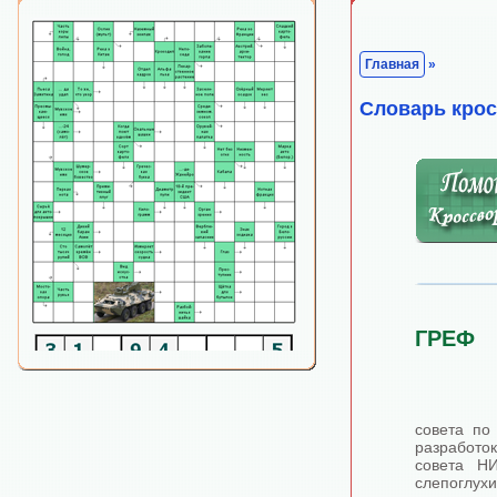
Главная
»
Cловарь кро
ГРЕФ
совета по
разработо
совета Н
слепоглухи