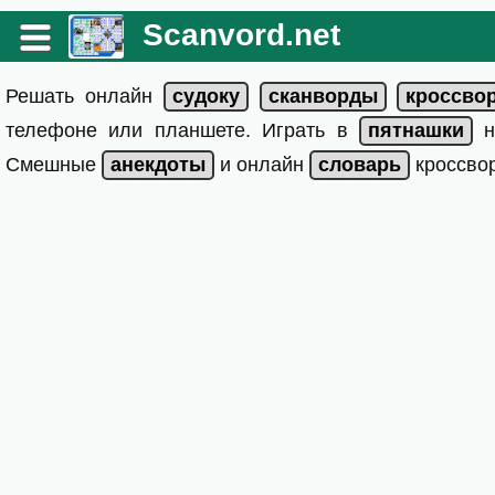
Scanvord.net
Решать онлайн
телефоне или планшете. Играть в
на
Смешные
и онлайн
кроссвор