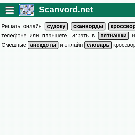
Scanvord.net
Решать онлайн
телефоне или планшете. Играть в
на
Смешные
и онлайн
кроссвор