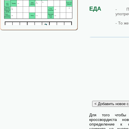
ЕДА
- Пр
употре
- То же
Для того чтобы
кроссвордиста н
определение к с
нажмите на кнопк