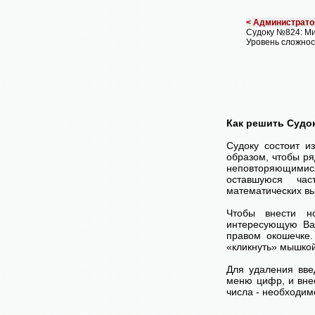
< Администрато
Судоку №824: М
Уровень сложнос
Как решить Судо
Судоку состоит и
образом, чтобы ря
неповторяющимися
оставшуюся час
математических вы
Чтобы внести н
интересующую Ва
правом окошечке
«кликнуть» мышко
Для удаления вве
меню цифр, и внес
числа - необходим