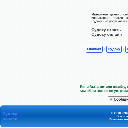
Материалы данного са
использовать только н
Судоку - не допускается
Судоку играть
Судоку онлайн
Главная
»
Судоку
»
Если Вы заметили ошибку, 
мы обязательно ее устрани
Судоку
© 2010 - 20
Все пр
онлайн
Политика ко