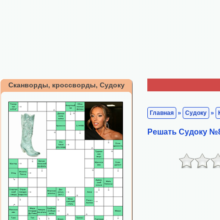
Сканворды, кроссворды, Судоку
Главная
»
Судоку
»
Решать Судоку №