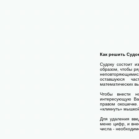
Как решить Судо
Судоку состоит и
образом, чтобы ря
неповторяющимися
оставшуюся час
математических вы
Чтобы внести н
интересующую Ва
правом окошечке
«кликнуть» мышко
Для удаления вве
меню цифр, и внес
числа - необходим