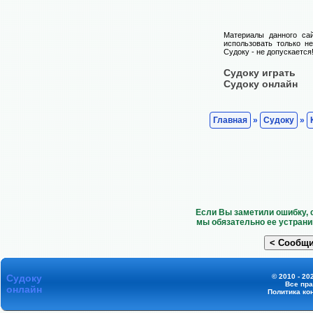
Материалы данного са
использовать только н
Судоку - не допускается
Судоку играть
Судоку онлайн
Главная
»
Судоку
»
Если Вы заметили ошибку, 
мы обязательно ее устрани
Судоку
© 2010 - 20
Все пр
онлайн
Политика ко