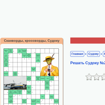
Сканворды, кроссворды, Судоку
Главная
»
Судоку
»
Решать Судоку №