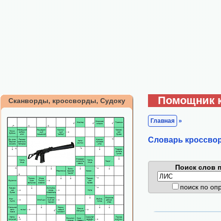
Помощник 
Сканворды, кроссворды, Судоку
Главная
»
Cловарь кроссво
Поиск слов п
поиск по о