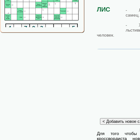
ЛИС
- Ли
самец.
- Хи
льстив
человек.
Для того чтобы
кроссвордиста н