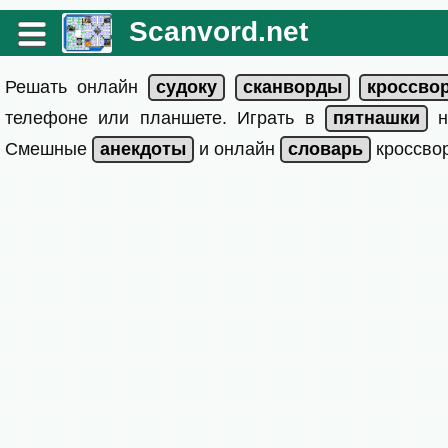
Scanvord.net
Решать онлайн
телефоне или планшете. Играть в
на
Смешные
и онлайн
кроссвор