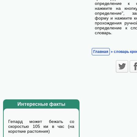
определение к с
нажмите на кнопк
определение", з
форму и нажмите кн
прохождения ручно
определение к сл
словарь.
Главная
» словарь кро
Интересные факты
Гепард может бежать со
скоростью 105 км в час (на
короткие растояния)