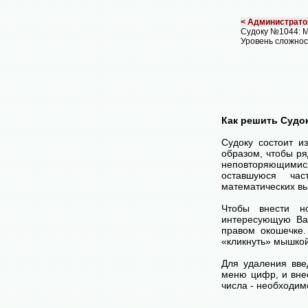
< Администрато
Судоку №1044: 
Уровень сложнос
Как решить Судо
Судоку состоит и
образом, чтобы ря
неповторяющимися
оставшуюся час
математических вы
Чтобы внести н
интересующую Ва
правом окошечке
«кликнуть» мышко
Для удаления вве
меню цифр, и внес
числа - необходим