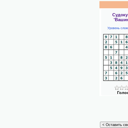
Судоку
'Вашин
Уровень слож
Голо