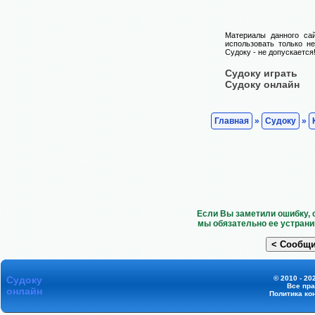
Материалы данного са
использовать только н
Судоку - не допускается
Судоку играть
Судоку онлайн
Главная
»
Судоку
»
Если Вы заметили ошибку, 
мы обязательно ее устрани
Судоку
© 2010 - 20
Все пр
онлайн
Политика ко