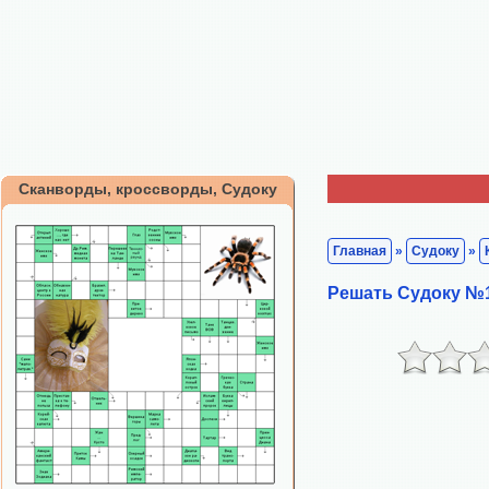
Сканворды, кроссворды, Судоку
Главная
»
Судоку
»
Решать Судоку №1