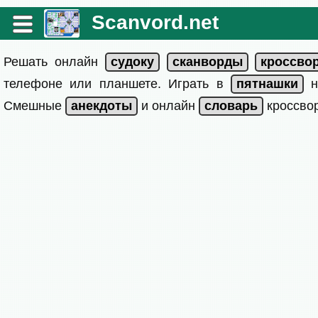
Scanvord.net
Решать онлайн
телефоне или планшете. Играть в
на
Смешные
и онлайн
кроссвор