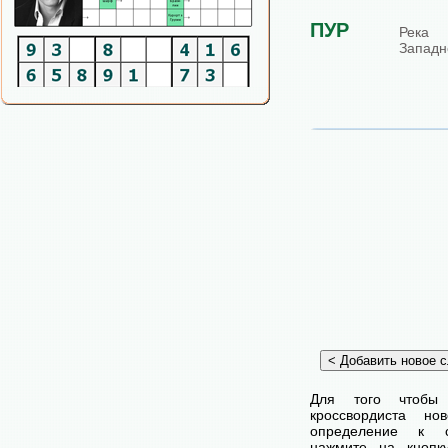
ПУР
Река 
Западн
Для того чтобы
кроссвордиста н
определение к с
нажмите на кнопк