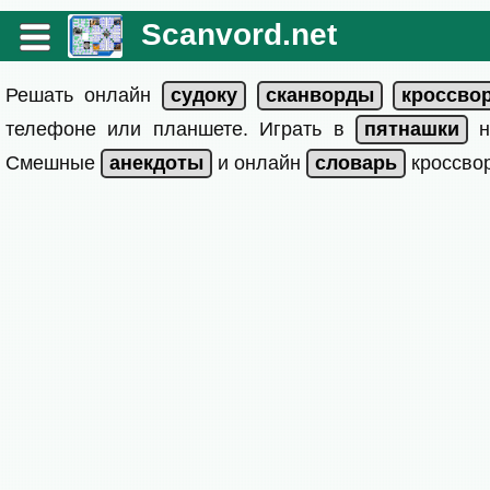
Scanvord.net
Решать онлайн
телефоне или планшете. Играть в
на
Смешные
и онлайн
кроссвор