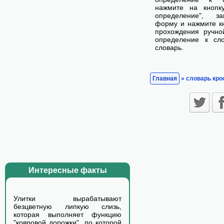
нажмите на кнопк
определение", з
форму и нажмите кн
прохождения ручно
определение к сл
словарь.
Главная
» словарь кро
Интересные факты
Улитки вырабатывают
безцветную липкую слизь,
которая выполняет функцию
"ковровой дорожки", по которой