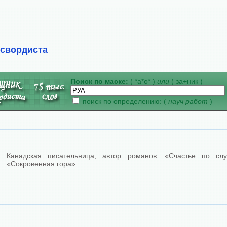
ссвордиста
Поиск по маске:
( *а*о* )
или
( за+ник )
поиск по определению: (
науч работ
)
Канадская писательница, автор романов: «Счастье по слу
«Сокровенная гора».