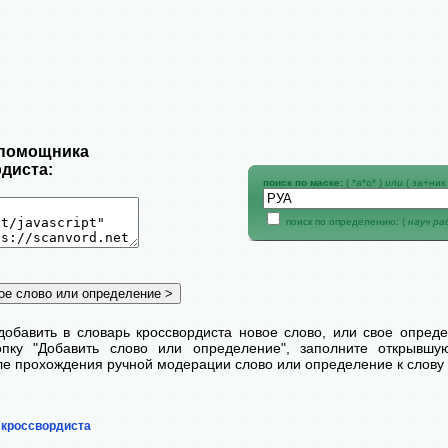
 помощника
диста:
поиск по маске:
( *а*о* )
или
( за+ник 
поиск по определению: (
науч р
добавить в словарь кроссвордиста новое слово, или свое опред
пку "Добавить слово или определение", заполните открывш
сле прохождения ручной модерации слово или определение к слову 
 кроссвордиста