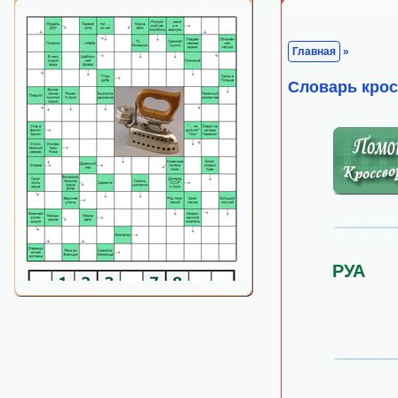
Главная
»
Cловарь кро
РУА