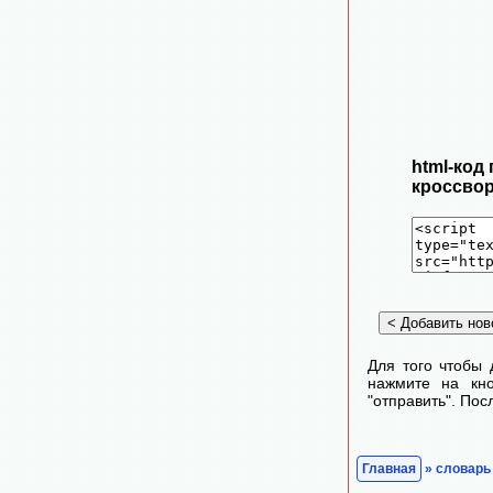
html-код
кроссвор
Для того чтобы 
нажмите на кно
"отправить". По
Главная
» словарь