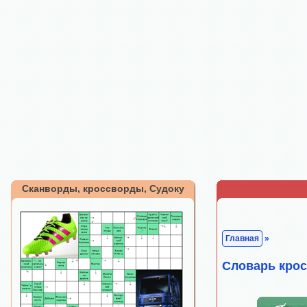
Сканворды, кроссворды, Судоку
Главная
»
Cловарь кро