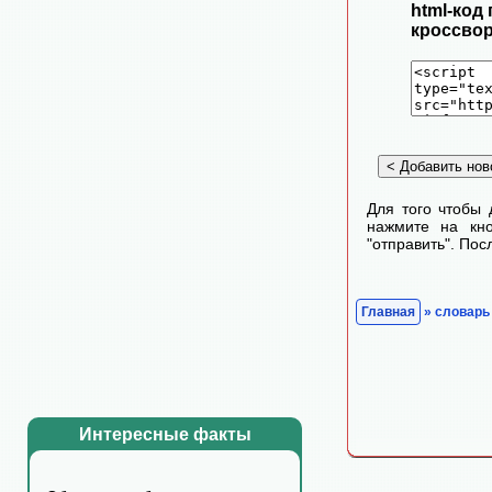
html-код
кроссвор
Для того чтобы 
нажмите на кно
"отправить". По
Главная
» словарь
Интересные факты