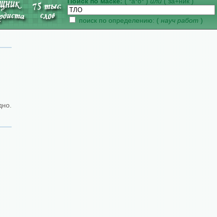
Поиск по маске:
( *а*о* )
или
( за+ник )
поиск по определению: (
науч работ
)
дно.