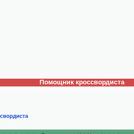
Помощник кроссвордиста
ссвордиста