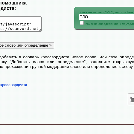
 помощника
диста:
поиск по маске:
( *а*о* )
или
( за+ник 
поиск по определению: (
науч р
добавить в словарь кроссвордиста новое слово, или свое опред
пку "Добавить слово или определение", заполните открывш
сле прохождения ручной модерации слово или определение к слову 
 кроссвордиста