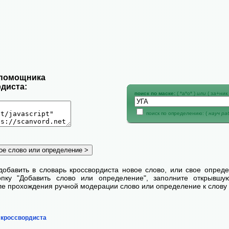
 помощника
диста:
поиск по маске:
( *а*о* )
или
( за+ник 
поиск по определению: (
науч р
добавить в словарь кроссвордиста новое слово, или свое опред
пку "Добавить слово или определение", заполните открывш
сле прохождения ручной модерации слово или определение к слову 
 кроссвордиста