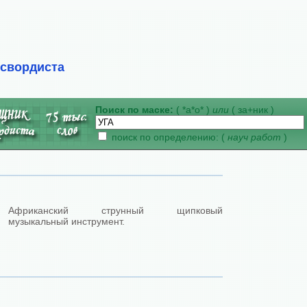
ссвордиста
Поиск по маске:
( *а*о* )
или
( за+ник )
поиск по определению: (
науч работ
)
Африканский струнный щипковый
музыкальный инструмент.