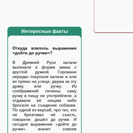
Интересные факты
Откуда взялось выражение
«дойти до ручки»?
В Древней Руси калачи
выпекали в форме замка с
круглой дужкой. Горожане
нередко покупали калачи и ели
их прямо на улице, держа за эту
дужку, или ручку. Из
соображений гигиены саму
ручку в пищу не употребляли, а
отдавали её нищим либо
бросали на съедение собакам.
По одной из версий, про тех, кто
не брезговал её съесть,
говорили: дошёл до ручки. И
сегодня выражение «дойти до
ручки» значит совсем