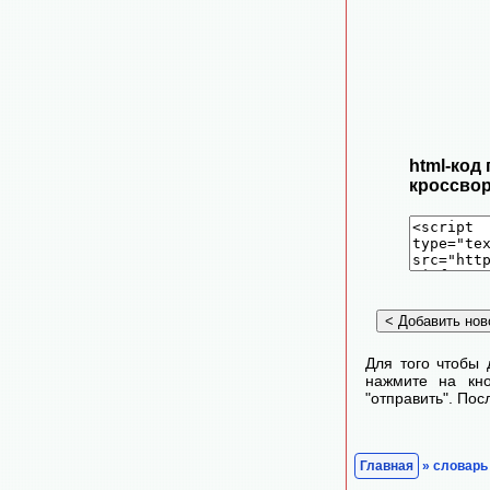
html-код
кроссвор
Для того чтобы 
нажмите на кно
"отправить". По
Главная
» словарь