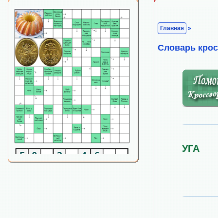
Главная
»
Cловарь кро
УГА