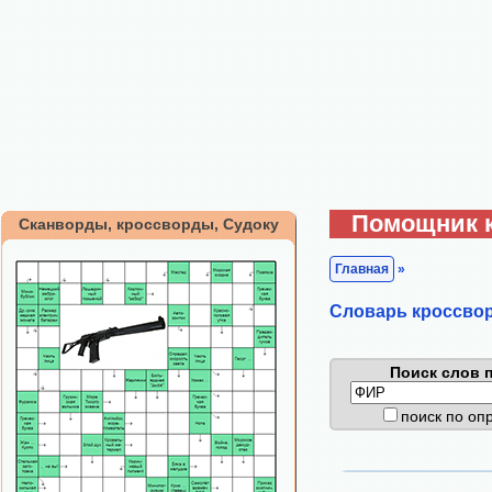
Помощник 
Сканворды, кроссворды, Судоку
Главная
»
Cловарь кроссво
Поиск слов п
поиск по о