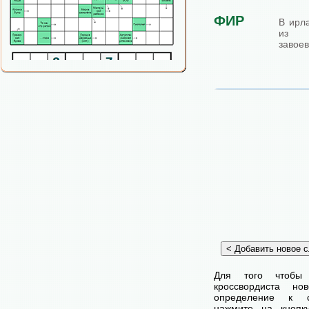
ФИР
В ирл
из г
завое
Для того чтобы
кроссвордиста н
определение к с
нажмите на кнопк