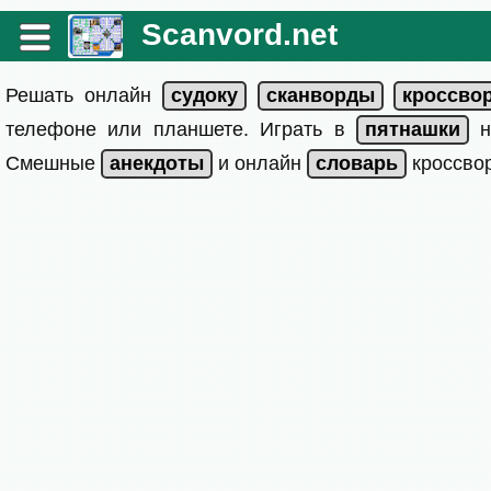
Scanvord.net
Решать онлайн
телефоне или планшете. Играть в
на
Смешные
и онлайн
кроссвор