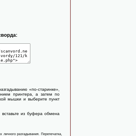
сворда:
 разгадыванию «по-старинке»,
ением принтера, а затем по
кой мышки и выберите пункт
 вставьте из буфера обмена
х личного разгадывания. Перепечатка,