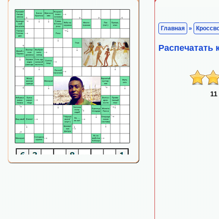
Главная
»
Кроссв
Распечатать 
11