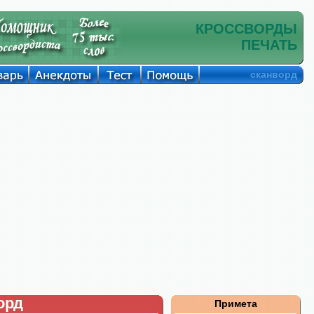
КРОССВОРДЫ
ПЕЧАТЬ
сканворд
орд
Примета