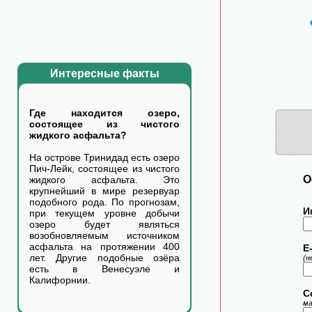
Интересные факты
Где находится озеро,
состоящее из чистого
жидкого асфальта?
На острове Тринидад есть озеро
Пич-Лейк, состоящее из чистого
О
жидкого асфальта. Это
крупнейший в мире резервуар
подобного рода. По прогнозам,
И
при текущем уровне добычи
озеро будет являться
возобновляемым источником
асфальта на протяжении 400
E-
лет. Другие подобные озёра
(н
есть в Венесуэле и
Калифорнии.
С
ма