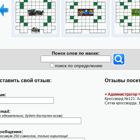
Поиск слов по маске:
поиск по определению
ставить свой отзыв:
Отзывы посет
мя:
< Администратор 
Кроссворд №121: 
Сетка кроссворда: 
mail:
е обязательно, будет доступен всем)
ообщение:
ксимум 250 символов, только кириллица!