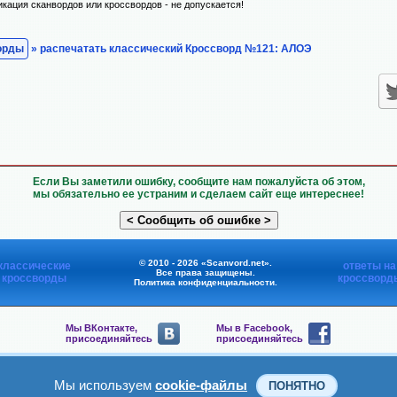
икация сканвордов или кроссвордов - не допускается!
орды
» распечатать классический Кроссворд №121: АЛОЭ
Если Вы заметили ошибку, сообщите нам пожалуйста об этом,
мы обязательно ее устраним и сделаем сайт еще интереснее!
© 2010 - 2026 «Scanvord.net».
классические
ответы на
Все права защищены.
кроссворды
кроссворд
Политика конфиденциальности
.
Мы ВКонтакте,
Мы в Facebook,
присоединяйтесь
присоединяйтесь
Мы в Viber,
Мы в Telegram,
присоединяйтесь
присоединяйтесь
Мы используем
cookie-файлы
ПОНЯТНО