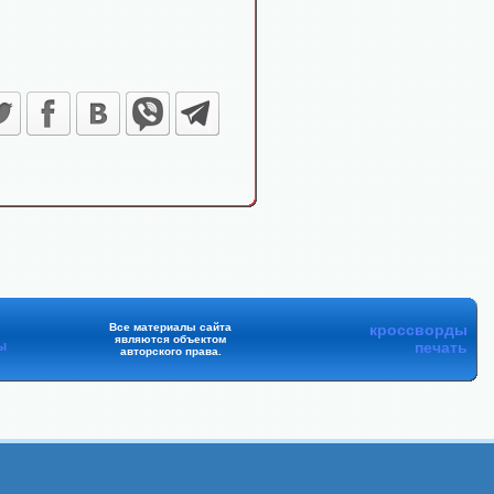
Все материалы сайта
кроссворды
являются объектом
ы
печать
авторского права.