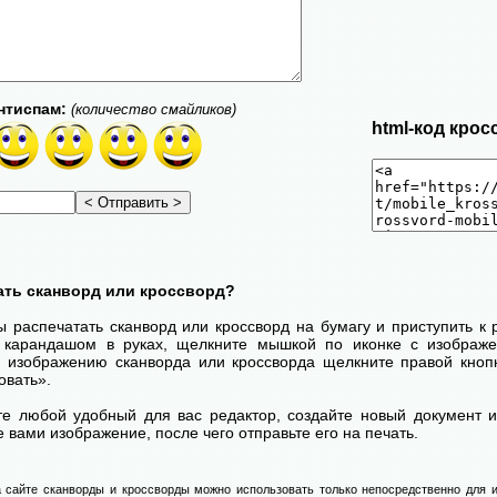
нтиспам:
(количество смайликов)
html-код крос
ать сканворд или кроссворд?
ы распечатать сканворд или кроссворд на бумагу и приступить к
с карандашом в руках, щелкните мышкой по иконке с изображ
 изображению сканворда или кроссворда щелкните правой кноп
овать».
те любой удобный для вас редактор, создайте новый документ и
 вами изображение, после чего отправьте его на печать.
 сайте сканворды и кроссворды можно использовать только непосредственно для и