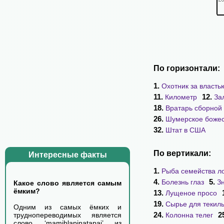
По горизонтали:
1.
Охотник за власть
11.
12.
Километр
За
18.
Вратарь сборной
26.
Шумерское божес
32.
Штат в США
По вертикали:
Интересные факты
1.
Рыба семейства л
4.
5.
Болезнь глаз
З
Какое слово является самым
ёмким?
13.
Лущеное просо
19.
Сырье для текил
Одним из самых ёмких и
24.
2
Колонна телег
труднопереводимых является
слово ‘mamihlapinatapai’ из