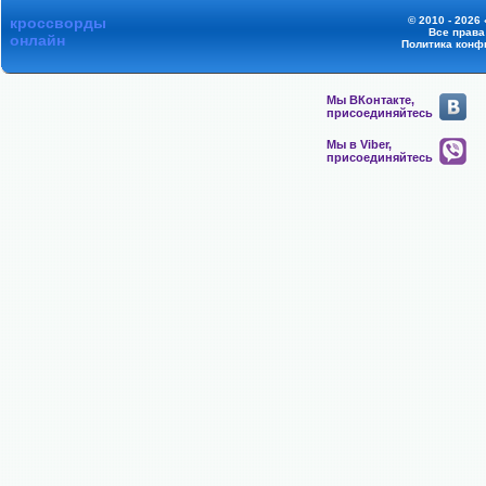
кроссворды
© 2010 - 2026
Все прав
онлайн
Политика конф
Мы ВКонтакте,
присоединяйтесь
Мы в Viber,
присоединяйтесь