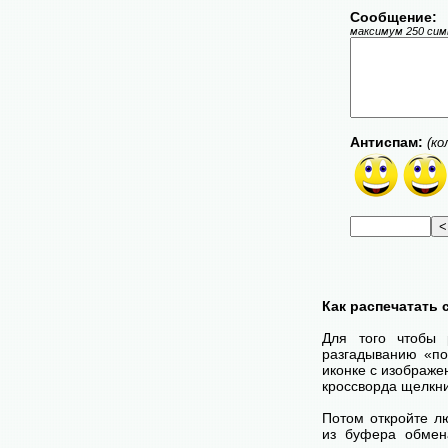
Сообщение:
максимум 250 симв
Антиспам:
(ко
Как распечатать
Для того чтобы 
разгадыванию «по
иконке с изображе
кроссворда щелкни
Потом откройте лю
из буфера обмена