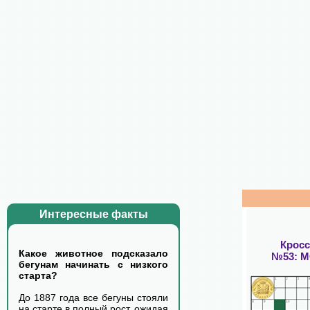
Интересные факты
Крос
Какое животное подсказало
№53: 
бегунам начинать с низкого
старта?
До 1887 года все бегуны стояли
на старте в полный рост, ожидая