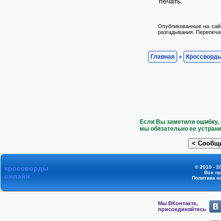
печать.
Опубликованные на сай
разгадывания. Перепечат
Главная
»
Кроссворд
Если Вы заметили ошибку, 
мы обязательно ее устрани
кроссворды
© 2010 - 2
Все п
онлайн
Политика к
Мы ВКонтакте,
присоединяйтесь