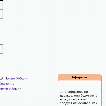
Афоризм
10.
Приток Кубани.
Сражение
сится к Земле
...не сердитесь на
дураков, они будут жить
еще долго, к ним
следует относиться, как