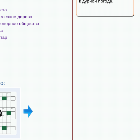
к дурной погоде.
ега
елезное дерево
ионерное общество
та
ктар
о: