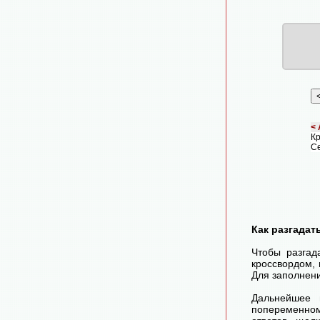
< 
Кр
Се
Как разгадат
Чтобы разгад
кроссвордом, 
Для заполнени
Дальнейшее 
попеременном