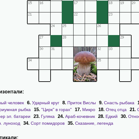
изонтали:
6.
8.
9.
ый человек
Ударный круг
Приток Вислы
Снасть рыбака
15.
17.
18.
21.
риумная рыбка
"Цирк" в горах"
Микро
Отец отца
23.
24.
28.
30.
ер эл. батареи
Гуляка
Араб-кочевник
Едкий
Отно
34.
35.
. луноход
Сорт помидоров
Сказание, легенда
тикали: