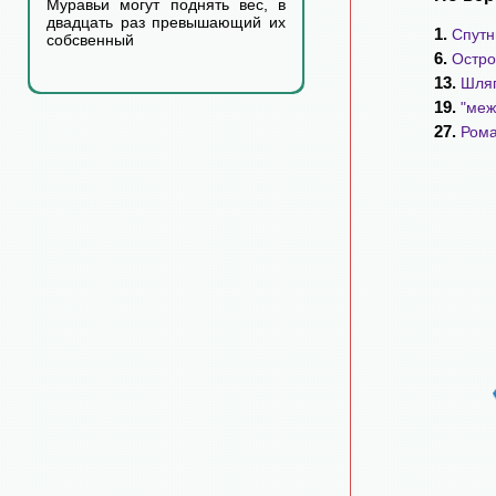
Муравьи могут поднять вес, в
двадцать раз превышающий их
1.
Спутн
собсвенный
6.
Остро
13.
Шляп
19.
"меж
27.
Рома