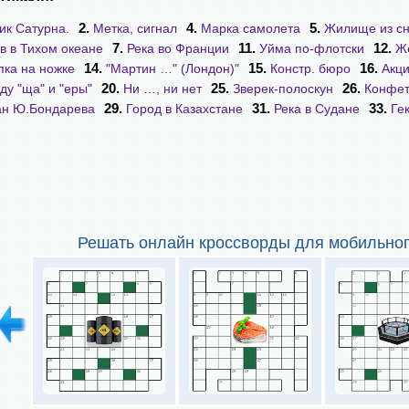
2.
4.
5.
ик Сатурна.
Метка, сигнал
Марка самолета
Жилище из сн
7.
11.
12.
в в Тихом океане
Река во Франции
Уйма по-флотски
Ж
14.
15.
16.
ка на ножке
"Мартин …" (Лондон)"
Констр. бюро
Акц
20.
25.
26.
ду "ща" и "еры"
Ни …, ни нет
Зверек-полоскун
Конфе
29.
31.
33.
н Ю.Бондарева
Город в Казахстане
Река в Судане
Ге
Решать онлайн кроссворды для мобильног