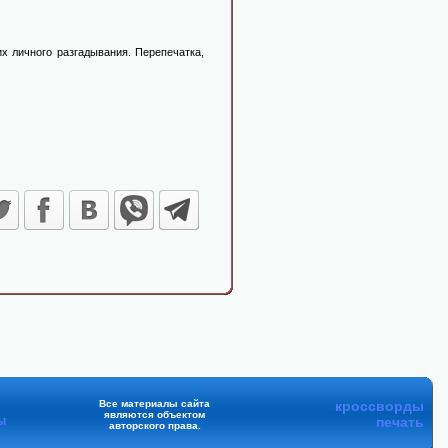
х личного разгадывания. Перепечатка,
Все материалы сайта
кроссворды
являются объектом
ы
печать
авторского права.