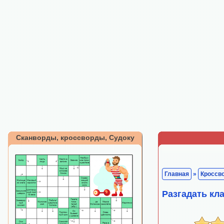
Сканворды, кроссворды, Судоку
Главная
»
Кроссв
Разгадать кл