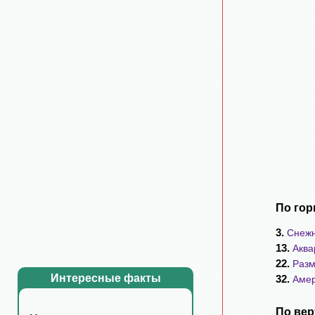
По гор
3.
Снежн
13.
Аква
22.
Разм
Интересные факты
32.
Амер
По вер