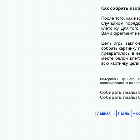
Как собрать изо
После того, как и
случайном порядк
клеточку. Для тог
Вами фрагмент изо
Цель игры заключ
собрать картинку п
превратились в е
месте белой клет
всю картинку цели
Материалы данного с
сгенерированных на сайт
Собирать пазлы 
Собирать пазлы 
Главная
»
Пазлы
» со