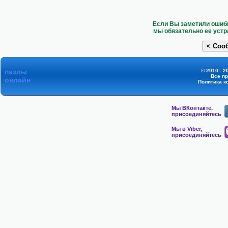
Если Вы заметили ошибк
мы обязательно ее устр
пазлы
© 2010 - 2
Все п
онлайн
Политика к
Мы ВКонтакте,
присоединяйтесь
Мы в Viber,
присоединяйтесь