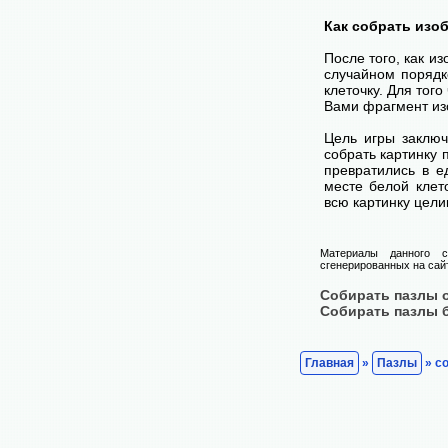
Как собрать изо
После того, как и
случайном порядк
клеточку. Для тог
Вами фрагмент изо
Цель игры заключ
собрать картинку п
превратились в е
месте белой клет
всю картинку цели
Материалы данного с
сгенерированных на сайт
Собирать пазлы 
Собирать пазлы 
Главная
»
Пазлы
» с