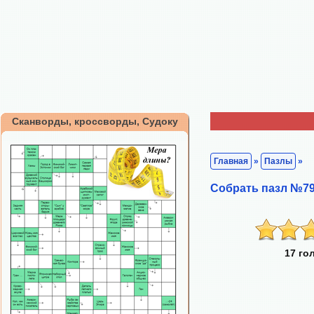
Сканворды, кроссворды, Судоку
Главная
»
Пазлы
»
Собрать пазл №79
17 го