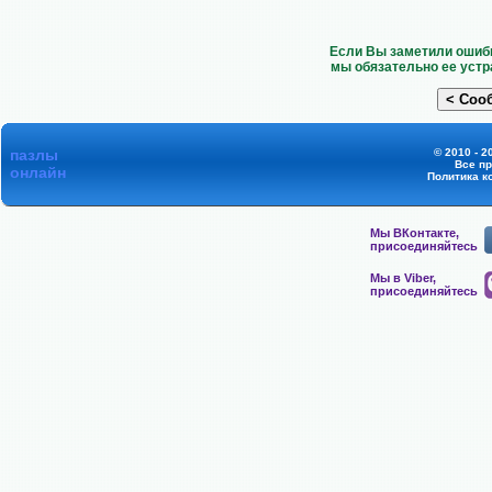
Если Вы заметили ошибк
мы обязательно ее устр
пазлы
© 2010 - 2
Все п
онлайн
Политика к
Мы ВКонтакте,
присоединяйтесь
Мы в Viber,
присоединяйтесь